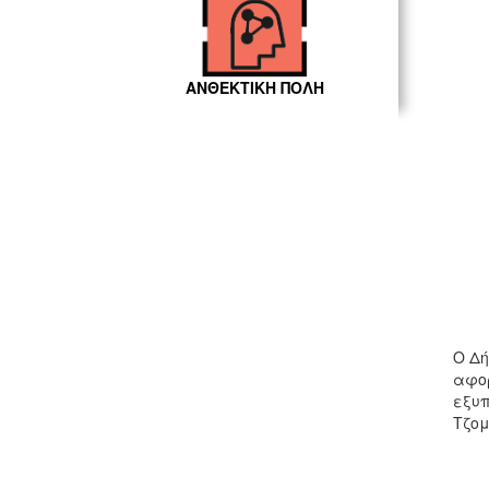
ΑΝΘΕΚΤΙΚΗ ΠΟΛΗ
Ο Δή
αφορ
εξυπ
Τζομ