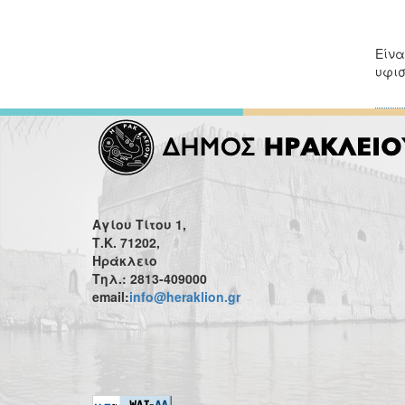
Είνα
υφισ
Αγίου Τίτου 1,
Τ.Κ. 71202,
Ηράκλειο
Τηλ.: 2813-409000
email:
info@heraklion.gr