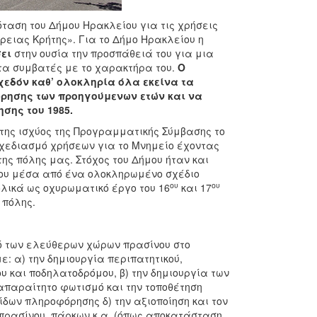
ταση του Δήμου Ηρακλείου για τις χρήσεις
ρειας Κρήτης». Για το Δήμο Ηρακλείου η
ει
στην ουσία την προσπάθειά του για μια
τα συμβατές με το χαρακτήρα του.
Ο
χεδόν καθ’ ολοκληρία όλα εκείνα τα
ρησης των προηγούμενων ετών και να
σης του 1985.
της ισχύος της Προγραμματικής Σύμβασης το
σχεδιασμό χρήσεων για το Μνημείο έχοντας
ης πόλης μας. Στόχος του Δήμου ήταν και
 του μέσα από ένα ολοκληρωμένο σχέδιο
ου
ου
λικά ως οχυρωματικό έργο του 16
και 17
 πόλης.
μό των ελεύθερων χώρων πρασίνου στο
ε: α) την δημιουργία περιπατητικού,
υ και ποδηλατοδρόμου, β) την δημιουργία των
απαραίτητο φωτισμό και την τοποθέτηση
ίδων πληροφόρησης δ) την αξιοποίηση και τον
 πρασίνου, πάρκων κ.α. (όπως αποκατάσταση