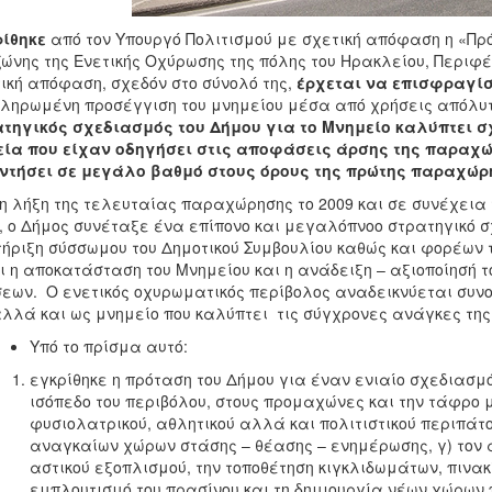
ίθηκε
από τον Υπουργό Πολιτισμού με σχετική απόφαση η «Πρό
ζώνης της Ενετικής Οχύρωσης της πόλης του Ηρακλείου, Περιφέ
ική απόφαση, σχεδόν στο σύνολό της,
έρχεται να επισφραγίσ
ληρωμένη προσέγγιση του μνημείου μέσα από χρήσεις απόλυ
τηγικός σχεδιασμός του Δήμου για το Μνημείο καλύπτει σ
εία που είχαν οδηγήσει στις αποφάσεις άρσης της παραχώ
τήσει σε μεγάλο βαθμό στους όρους της πρώτης παραχώρη
η λήξη της τελευταίας παραχώρησης το 2009 και σε συνέχεια 
, ο Δήμος συνέταξε ένα επίπονο και μεγαλόπνοο στρατηγικό 
τήριξη σύσσωμου του Δημοτικού Συμβουλίου καθώς και φορέων τ
ι η αποκατάσταση του Μνημείου και η ανάδειξη – αξιοποίησή
εων. Ο ενετικός οχυρωματικός περίβολος αναδεικνύεται συνο
αλλά και ως μνημείο που καλύπτει τις σύγχρονες ανάγκες της
Υπό το πρίσμα αυτό:
εγκρίθηκε η πρόταση του Δήμου για έναν ενιαίο σχεδιασ
ισόπεδο του περιβόλου, στους προμαχώνες και την τάφρο μ
φυσιολατρικού, αθλητικού αλλά και πολιτιστικού περιπάτο
αναγκαίων χώρων στάσης – θέασης – ενημέρωσης, γ) τον 
αστικού εξοπλισμού, την τοποθέτηση κιγκλιδωμάτων, πινακ
εμπλουτισμό του πρασίνου και τη δημιουργία νέων χώρων