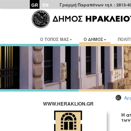
GR
EN
Γραμμή Παραπόνων τηλ : 2813-4
Ο ΤΟΠΟΣ ΜΑΣ
Ο ΔΗΜΟΣ
ΠΟΛΙΤ
Αρχ
WWW.HERAKLION.GR
Η α
των