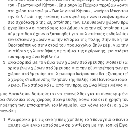
του «Γεωπονικού Κήπου», δημιουργία Πάρκου περιβαλλοντι
στο χώρο του πρώην «Ζωολογικού Κήπου», «πάρκο Μπαντου
την βελτίωση της εικόνας των υφιστάμενων αναψυκτηρίων 
στο σχεδιασμό της αξιοποίησης των ελεύθερων χώρων πρ
εγκρίθηκαν οι προτάσεις του Δήμου για την αξιοποίηση τ
σήμερα δεν έχουν αξιοποιηθεί για πολιτιστικές εκδηλώσει
εκθεσιακών χώρων για την ιστορία της πόλης στην πύλη το
Θεοτοκόπουλο στην στοά του προμαχώνα Βηθλεέμ, για την
υπαίθριας γλυπτοθήκης σε τμήμα της οχύρωσης, εκπαιδευτ
του προμαχώνα Βηθλεέμ
αναφορικά με το θέμα των χώρων στάθμευσης υιοθετείται
ορισμένων χώρων στάθμευσης για την εξυπηρέτηση των επι
χώρος στάθμευσης στη λεωφόρο Ικάρου που θα εξυπηρετεί 
ο χώρος στάθμευσης πλησίον της πύλης του Παντοκράτορα 
λεωφ. Πλαστήρα κάτω από τον προμαχώνα Μαρτινέγκο γι
μος Ηρακλείου δεσμεύεται να επανέλθει για το συγκεκριμέν
ά συνολικά τους χώρους στάθμευσης λόγω του ότι η χρήση το
ηρέτηση των επισκεπτών του Μνημείου και λόγω του ότι οι χώρ
πανάκη.
Αναφορικά με τις αθλητικές χρήσεις το Υπουργείο απαντ
αθλητικών εγκαταστάσεων σε αντίθεση με την τοπική Εφο