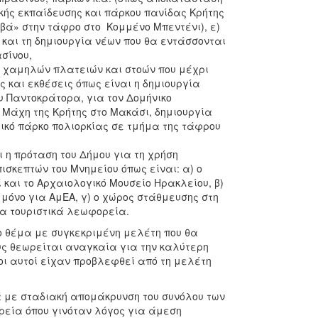
κής εκπαίδευσης και πάρκου πανίδας Κρήτης
βά» στην τάφρο στο Κομμένο Μπεντένι), ε)
και τη δημιουργία νέων που θα εντάσσονται
ασίνου,
ων χαμηλών πλατειών και στοών που μέχρι
ς και εκθέσεις όπως είναι η δημιουργία
υ Παντοκράτορα, για τον Δομήνικο
 Μάχη της Κρήτης στο Μακάσι, δημιουργία
ικό πάρκο πολιορκίας σε τμήμα της τάφρου
 η πρόταση του Δήμου για τη χρήση
σκεπτών του Μνημείου όπως είναι: α) ο
και το Αρχαιολογικό Μουσείο Ηρακλείου, β)
μόνο για ΑμΕΑ, γ) ο χώρος στάθμευσης στη
α τουριστικά λεωφορεία.
ο θέμα με συγκεκριμένη μελέτη που θα
υς θεωρείται αναγκαία για την καλύτερη
οι αυτοί είχαν προβλεφθεί από τη μελέτη
ά με σταδιακή απομάκρυνση του συνόλου των
ρεία όπου γινόταν λόγος για άμεση