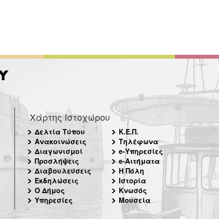
Χάρτης Ιστοχώρου
Δελτία Τύπου
Κ.Ε.Π.
Ανακοινώσεις
Τηλέφωνα
Διαγωνισμοί
e-Υπηρεσίες
Προσλήψεις
e-Αιτήματα
Διαβουλεύσεις
Η Πόλη
Εκδηλώσεις
Ιστορία
Ο Δήμος
Κνωσός
Υπηρεσίες
Μουσεία