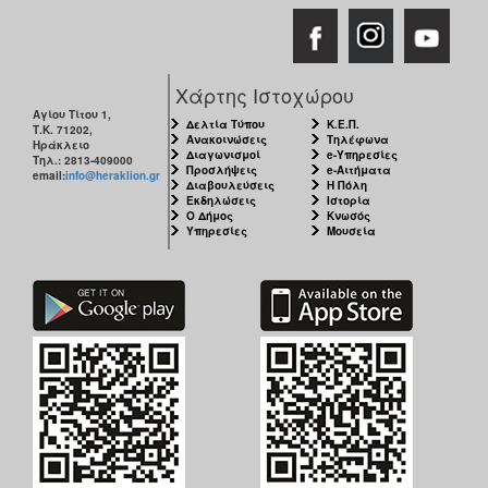
ΑΝΘΕΚΤΙΚΗ
ΠΟΛΗ
Χάρτης Ιστοχώρου
Αγίου Τίτου 1,
Δελτία Τύπου
Κ.Ε.Π.
Τ.Κ. 71202,
Ανακοινώσεις
Τηλέφωνα
Ηράκλειο
Διαγωνισμοί
e-Υπηρεσίες
Τηλ.: 2813-409000
Προσλήψεις
e-Αιτήματα
email:
info@heraklion.gr
Διαβουλεύσεις
Η Πόλη
Εκδηλώσεις
Ιστορία
Ο Δήμος
Κνωσός
Υπηρεσίες
Μουσεία