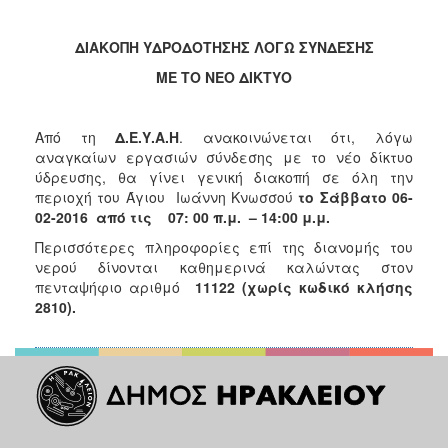
2018
2017
ΔΙΑΚΟΠΗ ΥΔΡΟΔΟΤΗΣΗΣ ΛΟΓΩ ΣΥΝΔΕΣΗΣ
2016
ΜΕ ΤΟ ΝΕΟ ΔΙΚΤΥΟ
2015
2013
Από τη
Δ.Ε.Υ.Α.Η
. ανακοινώνεται ότι, λόγω
2012
αναγκαίων εργασιών σύνδεσης με το νέο δίκτυο
ύδρευσης, θα γίνει γενική διακοπή σε όλη την
2011
περιοχή του Άγιου Ιωάννη Κνωσσού
το Σάββατο 06-
2010
02-2016 από τις 07: 00 π.μ. – 14:00 μ.μ.
2006
Περισσότερες πληροφορίες επί της διανομής του
νερού δίνονται καθημερινά καλώντας στον
πενταψήφιο αριθμό
11122 (χωρίς κωδικό κλήσης
2810).
Ο
ΤΟΠΟΣ
ΜΑΣ
ΠΟΛΙΤΙΣΜΟΣ