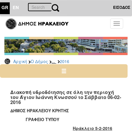
GR
EN
ΕΙΣΟΔΟΣ
Ο
Toggle
ΔΗΜΟΣ
navigati
Δελτία
Τύπου
Αρχείο
...
Αρχική
Ο Δήμος
2016
2026
2025
2024
2023
Διακοπή υδροδότησης σε όλη την περιοχή
του Άγιου Ιωάννη Κνωσσού το Σάββατο 06-02-
2022
2016
2021
ΔΗΜΟΣ ΗΡΑΚΛΕΙΟΥ ΚΡΗΤΗΣ
2020
ΓΡΑΦΕΙΟ ΤΥΠΟΥ
2019
Ηράκλειο 5-2-2016