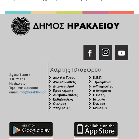
ΑΝΘΕΚΤΙΚΗ
ΠΟΛΗ
Χάρτης Ιστοχώρου
Αγίου Τίτου 1,
Δελτία Τύπου
Κ.Ε.Π.
Τ.Κ. 71202,
Ανακοινώσεις
Τηλέφωνα
Ηράκλειο
Διαγωνισμοί
e-Υπηρεσίες
Τηλ.: 2813-409000
Προσλήψεις
e-Αιτήματα
email:
info@heraklion.gr
Διαβουλεύσεις
Η Πόλη
Εκδηλώσεις
Ιστορία
Ο Δήμος
Κνωσός
Υπηρεσίες
Μουσεία