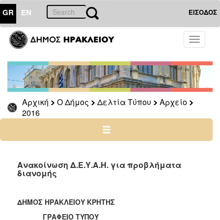
GR
EN
ΕΙΣΟΔΟΣ
Ο
Toggle
ΔΗΜΟΣ
navigati
Δελτία
Τύπου
Αρχείο
Αρχική
Ο Δήμος
Δελτία Τύπου
Αρχείο
2026
2016
2025
2024
2023
2022
Ανακοίνωση Δ.Ε.Υ.Α.Η. για προβλήματα
διανομής
2021
2020
ΔΗΜΟΣ ΗΡΑΚΛΕΙΟΥ ΚΡΗΤΗΣ
2019
ΓΡΑΦΕΙΟ ΤΥΠΟΥ