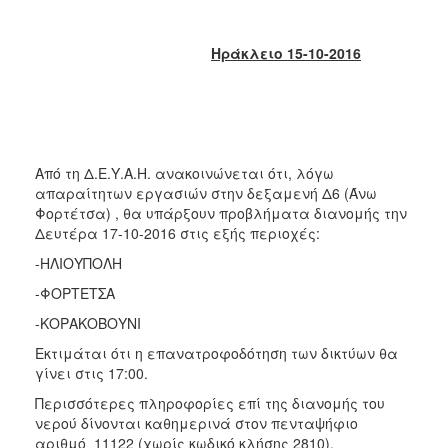
2018
2017
Ηράκλειο 15-10-2016
2016
2015
2013
2012
Από τη Δ.Ε.Υ.Α.Η. ανακοινώνεται ότι, λόγω
2011
απαραίτητων εργασιών στην δεξαμενή Δ6 (Άνω
2010
Φορτέτσα) , θα υπάρξουν προβλήματα διανομής την
Δευτέρα 17-10-2016 στις εξής περιοχές:
2006
-ΗΛΙΟΥΠΟΛΗ
-ΦΟΡΤΕΤΣΑ
-ΚΟΡΑΚΟΒΟΥΝΙ
Ο
Εκτιμάται ότι η επανατροφοδότηση των δικτύων θα
ΤΟΠΟΣ
ΜΑΣ
γίνει στις 17:00.
Περισσότερες πληροφορίες επί της διανομής του
ΠΟΛΙΤΙΣΜΟΣ
νερού δίνονται καθημερινά στον πενταψήφιο
αριθμό 11122 (χωρίς κωδικό κλήσης 2810).