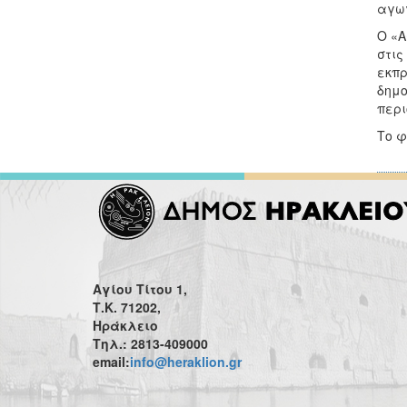
αγω
Ο «Α
στις
εκπρ
δημο
περι
Το φ
Αγίου Τίτου 1,
Τ.Κ. 71202,
Ηράκλειο
Τηλ.: 2813-409000
email:
info@heraklion.gr