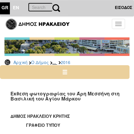
GR
EN
ΕΙΣΟΔΟΣ
Ο
Toggle
ΔΗΜΟΣ
navigati
Δελτία
Τύπου
Αρχείο
...
Αρχική
Ο Δήμος
2016
2026
2025
2024
2023
Έκθεση φωτογραφίας του Άρη Μεσσήνη στη
Βασιλική του Αγίου Μάρκου
2022
2021
ΔΗΜΟΣ ΗΡΑΚΛΕΙΟΥ ΚΡΗΤΗΣ
2020
ΓΡΑΦΕΙΟ ΤΥΠΟΥ
2019