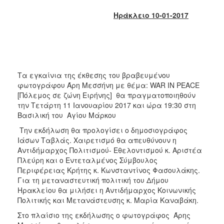
2018
Ηράκλειο 10-01-2017
2017
2016
2015
2013
Τα εγκαίνια της έκθεσης του βραβευμένου
2012
φωτογράφου Άρη Μεσσήνη με θέμα: WAR IN PEACE
2011
[Πόλεμος σε ζώνη Ειρήνης] θα πραγματοποιηθούν
την Τετάρτη 11 Ιανουαρίου 2017 και ώρα 19:30 στη
2010
Βασιλική του Αγίου Μάρκου
2006
Την εκδήλωση θα προλογίσει ο δημοσιογράφος
Ιάσων Ταβλάς. Χαιρετισμό θα απευθύνουν η
Αντιδήμαρχος Πολιτισμού- Εθελοντισμού κ. Αριστέα
Πλεύρη και ο Εντεταλμένος Σύμβουλος
Περιφέρειας Κρήτης κ. Κωνσταντίνος Φασουλάκης.
Ο
ΤΟΠΟΣ
Για τη μεταναστευτική πολιτική του Δήμου
ΜΑΣ
Ηρακλείου θα μιλήσει η Αντιδήμαρχος Κοινωνικής
Πολιτικής και Μετανάστευσης κ. Μαρία Καναβάκη.
ΠΟΛΙΤΙΣΜΟΣ
Στο πλαίσιο της εκδήλωσης ο φωτογράφος Άρης