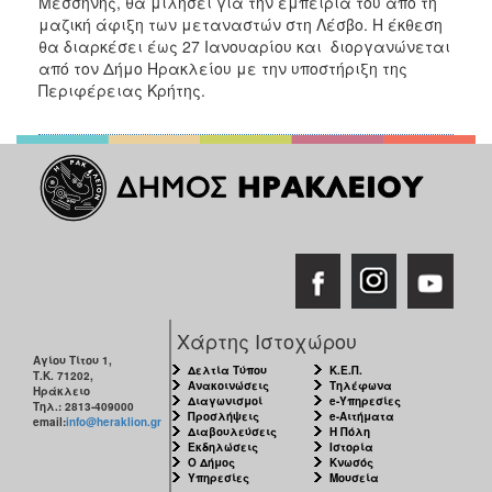
Μεσσήνης, θα μιλήσει για την εμπειρία του από τη
ΑΝΘΕΚΤΙΚΗ
μαζική άφιξη των μεταναστών στη Λέσβο. Η έκθεση
ΠΟΛΗ
θα διαρκέσει έως 27 Ιανουαρίου και διοργανώνεται
από τον Δήμο Ηρακλείου με την υποστήριξη της
Περιφέρειας Κρήτης.
Χάρτης Ιστοχώρου
Αγίου Τίτου 1,
Δελτία Τύπου
Κ.Ε.Π.
Τ.Κ. 71202,
Ανακοινώσεις
Τηλέφωνα
Ηράκλειο
Διαγωνισμοί
e-Υπηρεσίες
Τηλ.: 2813-409000
Προσλήψεις
e-Αιτήματα
email:
info@heraklion.gr
Διαβουλεύσεις
Η Πόλη
Εκδηλώσεις
Ιστορία
Ο Δήμος
Κνωσός
Υπηρεσίες
Μουσεία