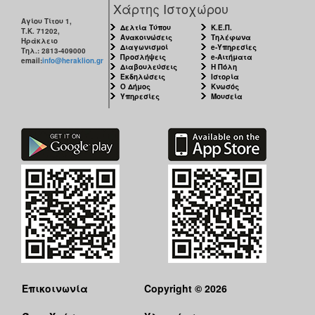
Χάρτης Ιστοχώρου
Αγίου Τίτου 1,
Δελτία Τύπου
Κ.Ε.Π.
Τ.Κ. 71202,
Ανακοινώσεις
Τηλέφωνα
Ηράκλειο
Διαγωνισμοί
e-Υπηρεσίες
Τηλ.: 2813-409000
Προσλήψεις
e-Αιτήματα
email:
info@heraklion.gr
Διαβουλεύσεις
Η Πόλη
Εκδηλώσεις
Ιστορία
Ο Δήμος
Κνωσός
Υπηρεσίες
Μουσεία
Επικοινωνία
Copyright © 2026