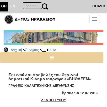
GR
EN
ΕΙΣΟΔΟΣ
Ο
Toggle
ΔΗΜΟΣ
navigati
Δελτία
Τύπου
Αρχείο
...
Αρχική
Ο Δήμος
2013
2026
2025
2024
2023
Ξεκινούν οι προβολές του Θερινού
Δημοτικού Κινηματογράφου «ΒΗΘΛΕΕΜ»
2022
ΓΡΑΦΕΙΟ ΚΑΛΛΙΤΕΧΝΙΚΗΣ ΔΙΕΥΘΥΝΣΗΣ
2021
Ηράκλειο 12-07-2013
2020
ΔΕΛΤΙΟ ΤΥΠΟΥ
2019