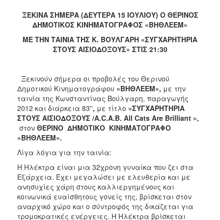
2018
ΞΕΚΙΝΑ ΣΗΜΕΡΑ (ΔΕΥΤΕΡΑ 15 ΙΟΥΛΙΟΥ) Ο ΘΕΡΙΝΟΣ
2017
ΔΗΜΟΤΙΚΟΣ ΚΙΝΗΜΑΤΟΓΡΑΦΟΣ «ΒΗΘΛΕΕΜ»
2016
ΜΕ ΤΗΝ ΤΑΙΝΙΑ ΤΗΣ Κ. ΒΟΥΛΓΑΡΗ «ΣΥΓΧΑΡΗΤΗΡΙΑ
2015
ΣΤΟΥΣ ΑΙΣΙΟΔΟΞΟΥΣ» ΣΤΙΣ 21:30
2013
2012
Ξεκινούν σήμερα οι προβολές του Θερινού
Δημοτικού Κινηματογράφου
«ΒΗΘΛΕΕΜ»,
με την
2011
ταινία της Κωνσταντίνας Βούλγαρη,
παραγωγής
2010
2012 και διάρκεια 83''
,
με τίτλο
«ΣΥΓΧΑΡΗΤΗΡΙΑ
ΣΤΟΥΣ ΑΙΣΙΟΔΟΞΟΥΣ /A.C.A.B. All Cats Are Brilliant »,
2006
στον
ΘΕΡΙΝΟ ΔΗΜΟΤΙΚΟ ΚΙΝΗΜΑΤΟΓΡΑΦΟ
«ΒΗΘΛΕΕΜ».
Λίγα λόγια για την ταινία:
Η Ηλέκτρα είναι μια 32χρονη γυναίκα που ζει στα
Ο
ΤΟΠΟΣ
Εξάρχεια. Έχει μεγαλώσει με ελευθερία και με
ΜΑΣ
ανησυχίες χάρη στους καλλιεργημένους και
κοινωνικά ευαίσθητους γονείς της, βρίσκεται στον
ΠΟΛΙΤΙΣΜΟΣ
αναρχικό χώρο και ο σύντροφός της δικάζεται για
τρομοκρατικές ενέργειες. Η Ηλέκτρα βρίσκεται