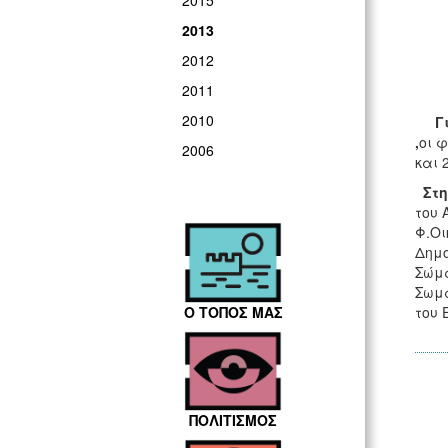
2015
2013
2012
2011
2010
Γ
,
οι 
2006
και 
Στη
του 
Φ.Οι
Δημο
Σώμα
Σωμα
Ο ΤΟΠΟΣ ΜΑΣ
του 
ΠΟΛΙΤΙΣΜΟΣ