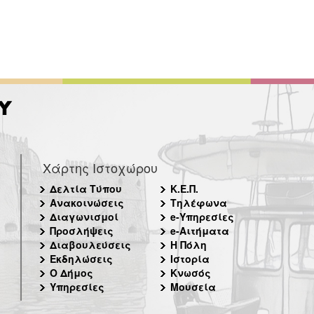
Χάρτης Ιστοχώρου
Δελτία Τύπου
Κ.Ε.Π.
Ανακοινώσεις
Τηλέφωνα
Διαγωνισμοί
e-Υπηρεσίες
Προσλήψεις
e-Αιτήματα
Διαβουλεύσεις
Η Πόλη
Εκδηλώσεις
Ιστορία
Ο Δήμος
Κνωσός
Υπηρεσίες
Μουσεία