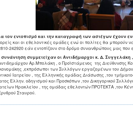
ια τον εντοπισμό και την καταγραφή των αστέγων έχουν εν
φορείς και οι εθελοντικές ομάδες ενώ οι πολίτες θα μπορούν 
2810-242920 εάν εντοπίζουν στο δρόμο συνανθρώπους μας που ε
 συνάντηση συμμετείχαν οι Αντιδήμαρχοι κ. Δ. Συγγελάκη ,
Αντιδημάρχου Αρ.Μπολάκη , ο Προϊστάμενος της Διεύθυνσης Κο
κονομάκης ,εκπρόσωποι των Συλλόγων εργαζομένων του Δήμου 
τικού Ιατρείου , της Ελληνικής ομάδας Διάσωσης ,του τμήματο
τος Ελλην. οδηγισμού και Προσκόπων ,του Δικηγορικού Συλλόγ
τείων Ηρακλείου , της ομάδας εθελοντών ΠΡΟΤΕΚΤΑ ,του Κέντ
Ερυθρού Σταυρού.