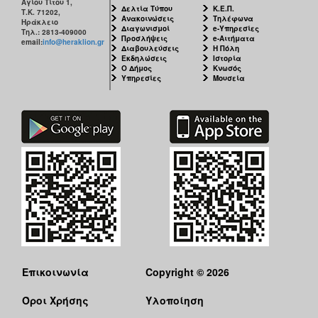
Αγίου Τίτου 1,
Δελτία Τύπου
Κ.Ε.Π.
Τ.Κ. 71202,
Ανακοινώσεις
Τηλέφωνα
Ηράκλειο
Διαγωνισμοί
e-Υπηρεσίες
Τηλ.: 2813-409000
Προσλήψεις
e-Αιτήματα
email:
info@heraklion.gr
Διαβουλεύσεις
Η Πόλη
Εκδηλώσεις
Ιστορία
Ο Δήμος
Κνωσός
Υπηρεσίες
Μουσεία
Επικοινωνία
Copyright © 2026
Όροι Χρήσης
Υλοποίηση