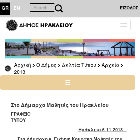
GR
EN
ΕΙΣΟΔΟΣ
Ο
Toggle
ΔΗΜΟΣ
navigati
Δελτία
Τύπου
Αρχείο
Αρχική
Ο Δήμος
Δελτία Τύπου
Αρχείο
2026
2013
2025
2024
2023
2022
Στο Δήμαρχο Μαθητές του Ηρακλείου
2021
ΓΡΑΦΕΙΟ
ΤΥΠ
2020
Ηράκλειο 6-11-2013
2019
Στο Δήμαρχο κ. Γιάννη Κουράκη Μαθητές του