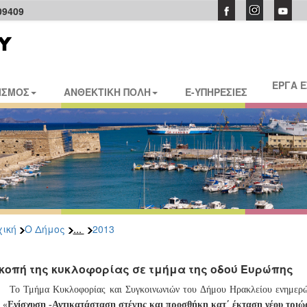
09409
ΕΡΓΑ 
ΙΣΜΟΣ
ΑΝΘΕΚΤΙΚΗ ΠΟΛΗ
E-ΥΠΗΡΕΣΙΕΣ
...
ική
Ο Δήμος
2013
κοπή της κυκλοφορίας σε τμήμα της οδού Ευρώπης
Το Τμήμα Κυκλοφορίας και Συγκοινωνιών του Δήμου Ηρακλείου ενημερώ
 «
Ενίσχυση -Αντικατάσταση στέγης και προσθήκη κατ΄ έκταση νέου τριώρ