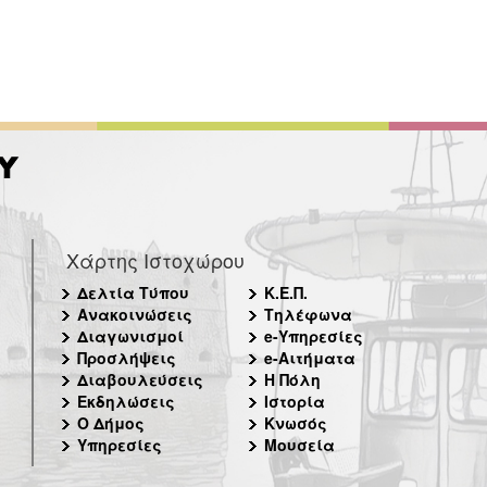
Χάρτης Ιστοχώρου
Δελτία Τύπου
Κ.Ε.Π.
Ανακοινώσεις
Τηλέφωνα
Διαγωνισμοί
e-Υπηρεσίες
Προσλήψεις
e-Αιτήματα
Διαβουλεύσεις
Η Πόλη
Εκδηλώσεις
Ιστορία
Ο Δήμος
Κνωσός
Υπηρεσίες
Μουσεία