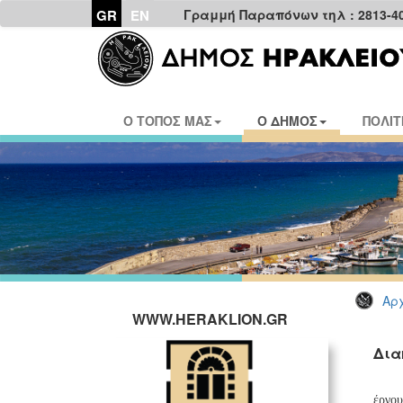
GR
EN
Γραμμή Παραπόνων τηλ : 2813-4
Ο ΤΟΠΟΣ ΜΑΣ
Ο ΔΗΜΟΣ
ΠΟΛΙΤ
Αρχ
WWW.HERAKLION.GR
Δια
έργου