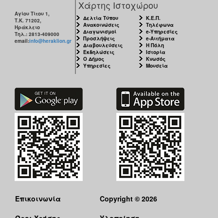
Χάρτης Ιστοχώρου
ΑΝΘΕΚΤΙΚΗ
ΠΟΛΗ
Αγίου Τίτου 1,
Δελτία Τύπου
Κ.Ε.Π.
Τ.Κ. 71202,
Ανακοινώσεις
Τηλέφωνα
Ηράκλειο
Διαγωνισμοί
e-Υπηρεσίες
Τηλ.: 2813-409000
Προσλήψεις
e-Αιτήματα
email:
info@heraklion.gr
Διαβουλεύσεις
Η Πόλη
Εκδηλώσεις
Ιστορία
Ο Δήμος
Κνωσός
Υπηρεσίες
Μουσεία
Επικοινωνία
Copyright © 2026
Όροι Χρήσης
Υλοποίηση