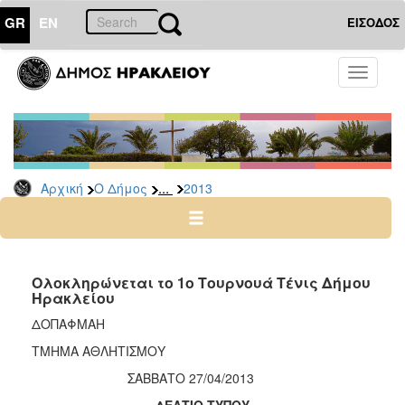
GR
EN
ΕΙΣΟΔΟΣ
Ο
Toggle
ΔΗΜΟΣ
navigati
Δελτία
Τύπου
Αρχείο
...
Αρχική
Ο Δήμος
2013
2026
2025
2024
2023
Ολοκληρώνεται το 1ο Τουρνουά Τένις Δήμου
Ηρακλείου
2022
ΔΟΠΑΦΜΑΗ
2021
ΤΜΗΜΑ ΑΘΛΗΤΙΣΜΟΥ
2020
ΣΑΒΒΑΤΟ 27/04/2013
2019
ΔΕΛΤΙΟ ΤΥΠΟΥ