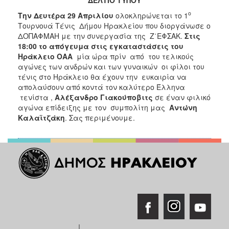
2018
ο
Την Δευτέρα 29 Απριλίου
ολοκληρώνεται το 1
2017
Τουρνουά Τένις Δήμου Ηρακλείου που διοργάνωσε ο
2016
ΔΟΠΑΦΜΑΗ με την συνεργασία της Ζ΄ΕΦΣΑΚ.
Στις
18:00 το απόγευμα στις εγκαταστάσεις του
2015
Ηράκλειο ΟΑΑ
μία ώρα πρίν από του τελικούς
2013
αγώνες των ανδρών και των γυναικών οι φίλοι του
τένις στο Ηράκλειο θα έχουν την ευκαιρία να
2012
απολαύσουν από κοντά τον καλύτερο Έλληνα
2011
τενίστα ,
Αλέξανδρο Γιακούποβιτς
σε έναν φιλικό
αγώνα επίδειξης με τον συμπολίτη μας
Αντώνη
2010
Καλαϊτζάκη
. Σας περιμένουμε.
2006
Ο
ΤΟΠΟΣ
ΜΑΣ
ΠΟΛΙΤΙΣΜΟΣ