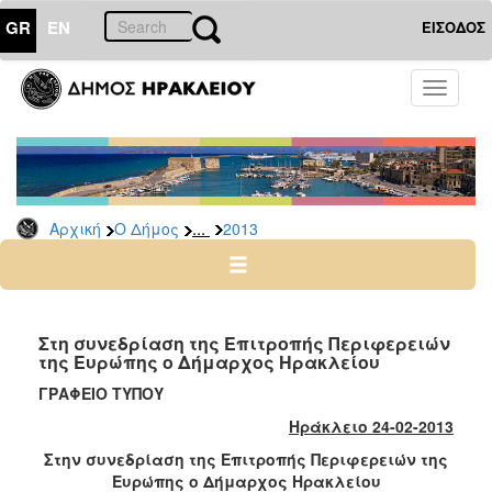
GR
EN
ΕΙΣΟΔΟΣ
Ο
Toggle
ΔΗΜΟΣ
navigati
Δελτία
Τύπου
Αρχείο
...
Αρχική
Ο Δήμος
2013
2026
2025
2024
2023
Στη συνεδρίαση της Επιτροπής Περιφερειών
της Ευρώπης ο Δήμαρχος Ηρακλείου
2022
ΓΡΑΦΕΙΟ ΤΥΠΟΥ
2021
Ηράκλειο 24-02-2013
2020
Στην συνεδρίαση της Επιτροπής Περιφερειών της
2019
Ευρώπης ο Δήμαρχος Ηρακλείου