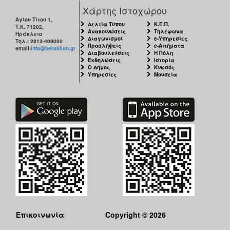
ΑΝΘΕΚΤΙΚΗ
Χάρτης Ιστοχώρου
ΠΟΛΗ
Αγίου Τίτου 1,
Δελτία Τύπου
Κ.Ε.Π.
Τ.Κ. 71202,
Ανακοινώσεις
Τηλέφωνα
Ηράκλειο
Διαγωνισμοί
e-Υπηρεσίες
Τηλ.: 2813-409000
Προσλήψεις
e-Αιτήματα
email:
info@heraklion.gr
Διαβουλεύσεις
Η Πόλη
Εκδηλώσεις
Ιστορία
Ο Δήμος
Κνωσός
Υπηρεσίες
Μουσεία
Επικοινωνία
Copyright © 2026