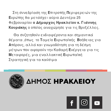
2018
2017
Στη συνεδρίαση της
Ε
πιτροπής
Π
εριφερειών της
2016
Ε
υρώπης θα μετάσχει αύριο Δευτέρα 25
Φεβρουαρίου
ο Δήμαρχος Ηρακλείου κ. Γιάννης
2015
Κουράκης
ο οποίος αναχώρησε για τις Βρυξέλλες.
2013
Θα συζητηθούν ενδιαφέροντα και σημαντικά
2012
θέματα ,όπως το
Τ
αμείο
Ε
υρωπαϊκής
Β
οήθειας για
Α
πόρους, αλλά και γνωμοδότηση για τη δέσμη
2011
μέτρων που αφορούν την Καθαρή
Ε
νέργεια για τις
2010
Μ
εταφορές, μια εναλλακτική
Ε
υρωπαϊκή
Στρατηγική για τα καύσιμα
2006
Ο
ΤΟΠΟΣ
ΜΑΣ
ΠΟΛΙΤΙΣΜΟΣ