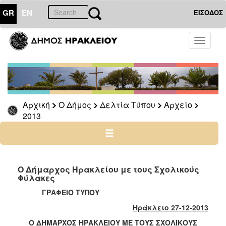
GR
EN
ΕΙΣΟΔΟΣ
Ο
Toggle
ΔΗΜΟΣ
navigati
Δελτία
Τύπου
Αρχείο
Αρχική
Ο Δήμος
Δελτία Τύπου
Αρχείο
2026
2013
2025
2024
2023
2022
Ο Δήμαρχος Ηρακλείου με τους Σχολικούς
Φύλακες
2021
ΓΡΑΦΕΙΟ ΤΥΠΟΥ
2020
Ηράκλειο 27-12-2013
2019
Ο ΔΗΜΑΡΧΟΣ ΗΡΑΚΛΕΙΟΥ ΜΕ ΤΟΥΣ ΣΧΟΛΙΚΟΥΣ