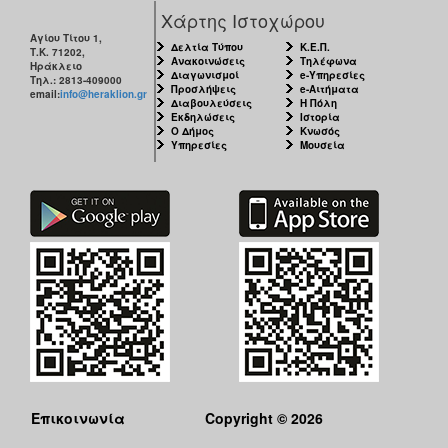
Χάρτης Ιστοχώρου
Αγίου Τίτου 1,
Δελτία Τύπου
Κ.Ε.Π.
Τ.Κ. 71202,
Ανακοινώσεις
Τηλέφωνα
Ηράκλειο
Διαγωνισμοί
e-Υπηρεσίες
Τηλ.: 2813-409000
Προσλήψεις
e-Αιτήματα
email:
info@heraklion.gr
Διαβουλεύσεις
Η Πόλη
Εκδηλώσεις
Ιστορία
Ο Δήμος
Κνωσός
Υπηρεσίες
Μουσεία
Επικοινωνία
Copyright © 2026