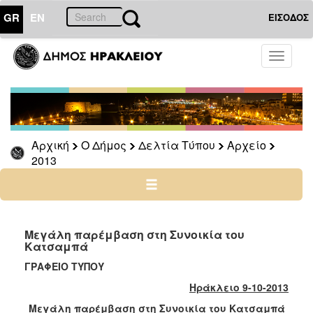
GR
EN
ΕΙΣΟΔΟΣ
Ο
Toggle
ΔΗΜΟΣ
navigati
Δελτία
Τύπου
Αρχείο
Αρχική
Ο Δήμος
Δελτία Τύπου
Αρχείο
2026
2013
2025
2024
2023
2022
Mεγάλη παρέμβαση στη Συνοικία του
Κατσαμπά
2021
ΓΡΑΦΕΙΟ ΤΥΠΟΥ
2020
Ηράκλειο 9-10-2013
2019
M
εγάλη παρέμβαση στη Συνοικία του Κατσαμπά