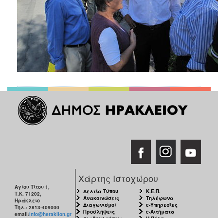
Χάρτης Ιστοχώρου
Αγίου Τίτου 1,
Δελτία Τύπου
Κ.Ε.Π.
Τ.Κ. 71202,
Ανακοινώσεις
Τηλέφωνα
Ηράκλειο
Διαγωνισμοί
e-Υπηρεσίες
Τηλ.: 2813-409000
Προσλήψεις
e-Αιτήματα
email:
info@heraklion.gr