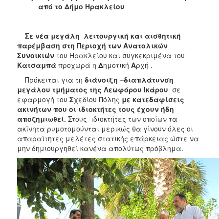
2018
από το Δήμο Ηρακλείου
2017
2016
Σε νέα μεγάλη λειτουργική και αισθητική
2015
παρέμβαση στη Περιοχή των Ανατολικών
Συνοικιών
του Ηρακλείου και συγκεκριμένα του
2013
Κατσαμπά
προχωρά η
Δ
ημοτική
Α
ρχή .
2012
Πρόκειται για τη
διάνοιξη –διαπλάτυνση
2011
μεγάλου τμήματος της Λεωφόρου Ικάρου
σε
εφαρμογή του
Σ
χεδίου
Π
όλης
με κατεδαφίσεις
2010
ακινήτων που οι ιδιοκτήτες τους έχουν ήδη
2006
αποζημιωθεί.
Στους ιδιοκτήτες των οποίων τα
ακίνητα ρυμοτομούνται μερικώς θα γίνουν όλες οι
απαραίτητες μελέτες στατικής επάρκειας ώστε να
μην δημιουργηθεί κανένα απολύτως πρόβλημα.
Ο
ΤΟΠΟΣ
ΜΑΣ
ΠΟΛΙΤΙΣΜΟΣ