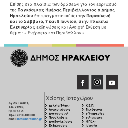
Επίσης στα πλαίσια των δράσεων για τον εορτασμό
της
Παγκόσμιας Ημέρας Περιβάλλοντος
ο Δήμος
Ηρακλείου
θα πραγματοποιήσει
την Παρασκευή
και το Σάββατο, 7 και 8 Ιουνίου, στην πλατεία
Ελευθερίας
εκδηλώσεις
και Ανοιχτή Έκθεση με
θέμα : « Ενέργεια και Περιβάλλον ».
Χάρτης Ιστοχώρου
Αγίου Τίτου 1,
Δελτία Τύπου
Κ.Ε.Π.
Τ.Κ. 71202,
Ανακοινώσεις
Τηλέφωνα
Ηράκλειο
Διαγωνισμοί
e-Υπηρεσίες
Τηλ.: 2813-409000
Προσλήψεις
e-Αιτήματα
email:
info@heraklion.gr
Διαβουλεύσεις
Η Πόλη
Εκδηλώσεις
Ιστορία