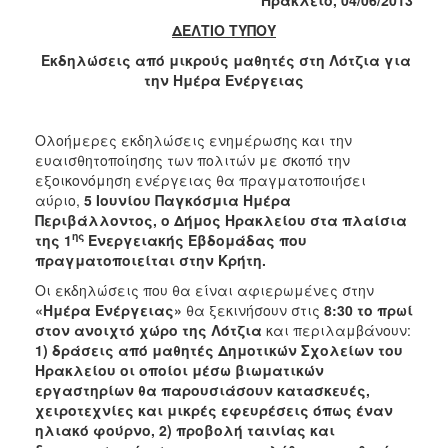
2018
ΔΕΛΤΙΟ ΤΥΠΟΥ
2017
Εκδηλώσεις από μικρούς μαθητές στη Λότζια για
2016
την Ημέρα Ενέργειας
2015
2013
Ολοήμερες εκδηλώσεις ενημέρωσης και την
2012
ευαισθητοποίησης των πολιτών με σκοπό την
εξοικονόμηση ενέργειας θα πραγματοποιήσει
2011
αύριο,
5 Ιουνίου Παγκόσμια Ημέρα
2010
Περιβάλλοντος, ο Δήμος Ηρακλείου στα πλαίσια
ης
της 1
Ενεργειακής Εβδομάδας που
2006
πραγματοποιείται στην Κρήτη.
Οι εκδηλώσεις που θα είναι αφιερωμένες στην
«Ημέρα Ενέργειας»
θα ξεκινήσουν στις
8:30 το πρωί
στον ανοιχτό χώρο της Λότζια
και περιλαμβάνουν:
Ο
1) δράσεις από μαθητές Δημοτικών Σχολείων του
ΤΟΠΟΣ
Ηρακλείου οι οποίοι μέσω βιωματικών
ΜΑΣ
εργαστηρίων θα παρουσιάσουν κατασκευές,
χειροτεχνίες και μικρές εφευρέσεις όπως έναν
ΠΟΛΙΤΙΣΜΟΣ
ηλιακό φούρνο,
2) προβολή ταινίας και