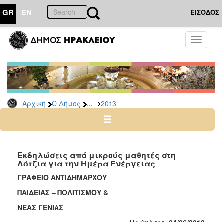
GR
EN
ΕΙΣΟΔΟΣ
Ο
Toggle
ΔΗΜΟΣ
navigati
Δελτία
Τύπου
Αρχείο
...
Αρχική
Ο Δήμος
2013
2026
2025
2024
2023
Εκδηλώσεις από μικρούς μαθητές στη
Λότζια για την Ημέρα Ενέργειας
2022
ΓΡΑΦΕΙΟ ΑΝΤΙΔΗΜΑΡΧΟΥ
2021
ΠΑΙΔΕΙΑΣ – ΠΟΛΙΤΙΣΜΟΥ &
2020
ΝΕΑΣ ΓΕΝΙΑΣ
2019
Ηράκλειο, 04/06/2013