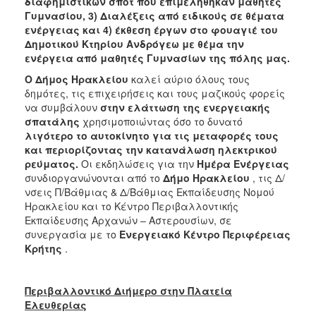
διαφημιστικών σποτ που επιμελήθηκαν μαθητές
ΑΝΘΕΚΤΙΚΗ
Γυμνασίου, 3) Διαλέξεις από ειδικούς σε θέματα
ΠΟΛΗ
ενέργειας και 4) έκθεση έργων στο φουαγιέ του
Δημοτικού Κτηρίου Ανδρόγεω με θέμα την
ενέργεια από μαθητές Γυμνασίων της πόλης μας.
Ο Δήμος Ηρακλείου
καλεί αύριο όλους τους
δημότες, τις επιχειρήσεις και τους μαζικούς φορείς
να συμβάλουν
στην ελάττωση της ενεργειακής
σπατάλης
χρησιμοποιώντας όσο το δυνατό
λιγότερο
το αυτοκίνητο για τις μεταφορές τους
και περιορίζοντας την κατανάλωση ηλεκτρικού
ρεύματος.
Οι εκδηλώσεις για την
Ημέρα Ενέργειας
συνδιοργανώνονται από το
Δήμο Ηρακλείου
, τις Δ/
νσεις Π/Βάθμιας & Δ/Βάθμιας Εκπαίδευσης Νομού
Ηρακλείου και το Κέντρο Περιβαλλοντικής
Εκπαίδευσης Αρχανών – Αστερουσίων, σε
συνεργασία με το
Ενεργειακό Κέντρο Περιφέρειας
Κρήτης
.
Περιβαλλοντικό Διήμερο στην Πλατεία
Ελευθερίας