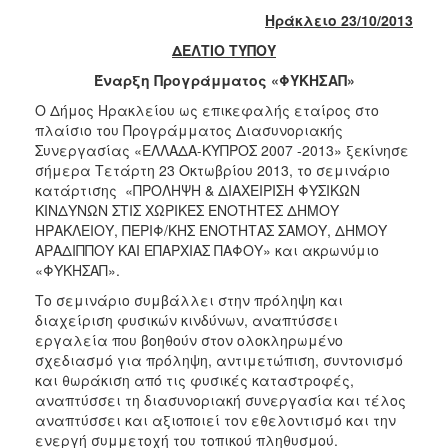
2018
Ηράκλειο 2
3
/10/2013
2017
ΔΕΛΤΙΟ ΤΥΠΟΥ
2016
Έναρξη Προγράμματος «ΦΥΚΗΣΑΠ»
2015
Ο Δήμος Ηρακλείου ως επικεφαλής εταίρος στο
2013
πλαίσιο του Προγράμματος Διασυνοριακής
Συνεργασίας «ΕΛΛΑΔΑ-ΚΥΠΡΟΣ 2007 -2013» ξεκίνησε
2012
σήμερα Τετάρτη 23 Οκτωβρίου 2013, το σεμινάριο
2011
κατάρτισης «ΠΡΟΛΗΨΗ & ΔΙΑΧΕΙΡΙΣΗ ΦΥΣΙΚΩΝ
ΚΙΝΔΥΝΩΝ ΣΤΙΣ ΧΩΡΙΚΕΣ ΕΝΟΤΗΤΕΣ ΔΗΜΟΥ
2010
ΗΡΑΚΛΕΙΟΥ, ΠΕΡΙΦ/ΚΗΣ ΕΝΟΤΗΤΑΣ ΣΑΜΟΥ, ΔΗΜΟΥ
2006
ΑΡΑΔΙΠΠΟΥ ΚΑΙ ΕΠΑΡΧΙΑΣ ΠΑΦΟΥ» και ακρωνύμιο
«ΦΥΚΗΣΑΠ».
Το σεμινάριο συμβάλλει στην πρόληψη και
διαχείριση φυσικών κινδύνων, αναπτύσσει
εργαλεία που βοηθούν στον ολοκληρωμένο
Ο
ΤΟΠΟΣ
σχεδιασμό για πρόληψη, αντιμετώπιση, συντονισμό
ΜΑΣ
και θωράκιση από τις φυσικές καταστροφές,
αναπτύσσει τη διασυνοριακή συνεργασία και τέλος
ΠΟΛΙΤΙΣΜΟΣ
αναπτύσσει και αξιοποιεί τον εθελοντισμό και την
ενεργή συμμετοχή του τοπικού πληθυσμού.