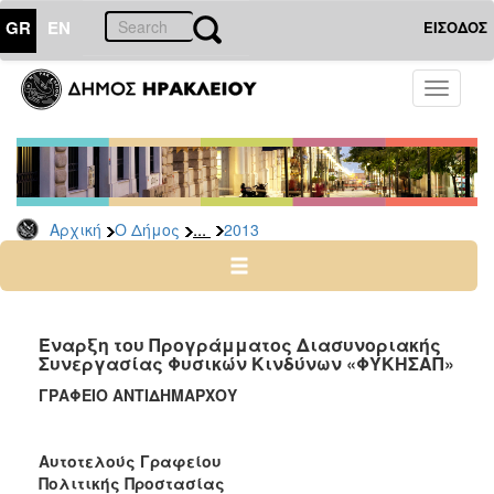
GR
EN
ΕΙΣΟΔΟΣ
Ο
Toggle
ΔΗΜΟΣ
navigati
Δελτία
Τύπου
Αρχείο
...
Αρχική
Ο Δήμος
2013
2026
2025
2024
2023
Έναρξη του Προγράμματος Διασυνοριακής
Συνεργασίας Φυσικών Κινδύνων «ΦΥΚΗΣΑΠ»
2022
ΓΡΑΦΕΙΟ ΑΝΤΙΔΗΜΑΡΧΟΥ
2021
2020
Αυτοτελούς Γραφείου
2019
Πολιτικής Προστασίας