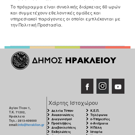
ΑΝΘΕΚΤΙΚΗ
Το πρόγραμμα είναι συνολικής διάρκειας 60 ωρών
ΠΟΛΗ
και συμμετέχουν εθελοντικές ομάδες και
υπηρεσιακοί παράγοντες οι οποίοι εμπλέκονται με
την Πολιτική Προστασία.
Χάρτης Ιστοχώρου
Αγίου Τίτου 1,
Δελτία Τύπου
Κ.Ε.Π.
Τ.Κ. 71202,
Ανακοινώσεις
Τηλέφωνα
Ηράκλειο
Διαγωνισμοί
e-Υπηρεσίες
Τηλ.: 2813-409000
Προσλήψεις
e-Αιτήματα
email:
info@heraklion.gr
Διαβουλεύσεις
Η Πόλη
Εκδηλώσεις
Ιστορία