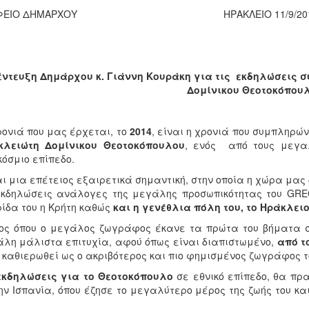
ΑΦΕΙΟ ΔΗΜΑΡΧΟΥ ΗΡΑΚΛΕΙΟ 11/9/201
έντευξη Δημάρχου κ. Γιάννη Κουράκη για τις εκδηλώσεις 
Δομίνικου Θεοτοκόπου
ονιά που μας έρχεται, το
2014
, είναι η χρονιά που συμπληρώ
κλειώτη Δομίνικου Θεοτοκόπουλου
, ενός από τους μεγα
όσμιο επίπεδο.
αι μια επέτειος εξαιρετικά σημαντική, στην οποία η χώρα μας 
κδηλώσεις ανάλογες της μεγάλης προσωπικότητας του GREC
ίδα του η Κρήτη καθώς
και η γενέθλια πόλη του, το Ηράκλειο
ς όπου ο μεγάλος ζωγράφος έκανε τα πρώτα του βήματα σ
λη μάλιστα επιτυχία, αφού όπως είναι διαπιστωμένο,
από τ
 καθιερωθεί ως ο ακριβότερος και πιο φημισμένος ζωγράφος το
εκδηλώσεις για το Θεοτοκόπουλο
σε εθνικό επίπεδο, θα πρ
ην Ισπανία, όπου έζησε το μεγαλύτερο μέρος της ζωής του κ