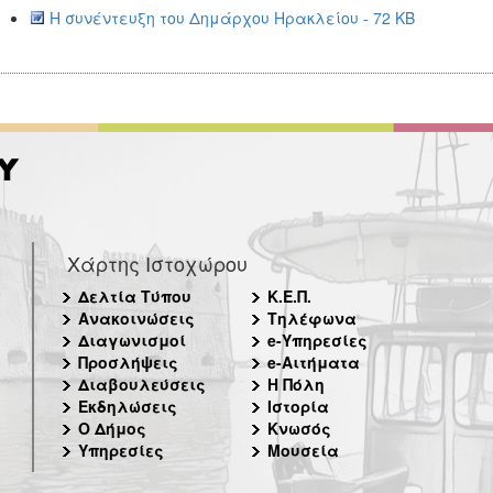
Η συνέντευξη του Δημάρχου Ηρακλείου - 72 KB
Χάρτης Ιστοχώρου
Δελτία Τύπου
Κ.Ε.Π.
Ανακοινώσεις
Τηλέφωνα
Διαγωνισμοί
e-Υπηρεσίες
Προσλήψεις
e-Αιτήματα
Διαβουλεύσεις
Η Πόλη
Εκδηλώσεις
Ιστορία
Ο Δήμος
Κνωσός
Υπηρεσίες
Μουσεία