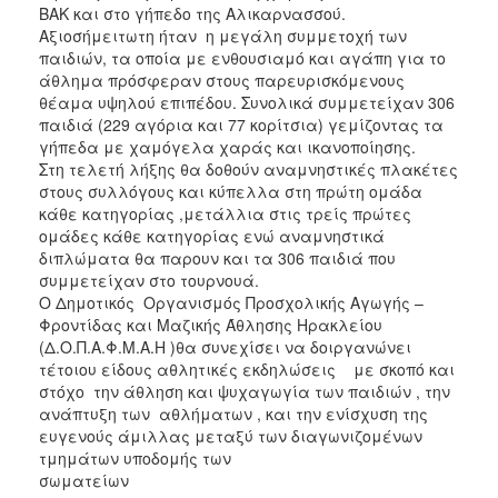
ΒΑΚ και στο γήπεδο της Αλικαρνασσού.
ΑΝΘΕΚΤΙΚΗ
ΠΟΛΗ
Αξιοσήμειτωτη ήταν η μεγάλη συμμετοχή των
παιδιών, τα οποία με ενθουσιαμό και αγάπη για το
άθλημα πρόσφεραν στους παρευρισκόμενους
θέαμα υψηλού επιπέδου. Συνολικά συμμετείχαν 306
παιδιά (229 αγόρια και 77 κορίτσια) γεμίζοντας τα
γήπεδα με χαμόγελα χαράς και ικανοποίησης.
Στη τελετή λήξης θα δoθούν αναμνηστικές πλακέτες
στους συλλόγους και κύπελλα στη πρώτη ομάδα
κάθε κατηγορίας ,μετάλλια στις τρείς πρώτες
ομάδες κάθε κατηγορίας ενώ αναμνηστικά
διπλώματα θα παρουν και τα 306 παιδιά που
συμμετείχαν στο τουρνουά.
Ο Δημοτικός Οργανισμός Προσχολικής Αγωγής –
Φροντίδας και Μαζικής Άθλησης Ηρακλείου
(Δ.Ο.Π.Α.Φ.Μ.Α.Η )θα συνεχίσει να δοιργανώνει
τέτοιου είδους αθλητικές εκδηλώσεις με σκοπό και
στόχο την άθληση και ψυχαγωγία των παιδιών , την
ανάπτυξη των αθλήματων , και την ενίσχυση της
ευγενούς άμιλλας μεταξύ των διαγωνιζομένων
τμημάτων υποδομής των
σωματείων