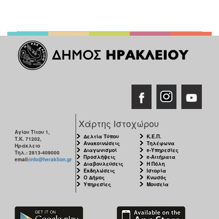
Χάρτης Ιστοχώρου
Αγίου Τίτου 1,
Δελτία Τύπου
Κ.Ε.Π.
Τ.Κ. 71202,
Ανακοινώσεις
Τηλέφωνα
Ηράκλειο
Διαγωνισμοί
e-Υπηρεσίες
Τηλ.: 2813-409000
Προσλήψεις
e-Αιτήματα
email:
info@heraklion.gr
Διαβουλεύσεις
Η Πόλη
Εκδηλώσεις
Ιστορία
Ο Δήμος
Κνωσός
Υπηρεσίες
Μουσεία