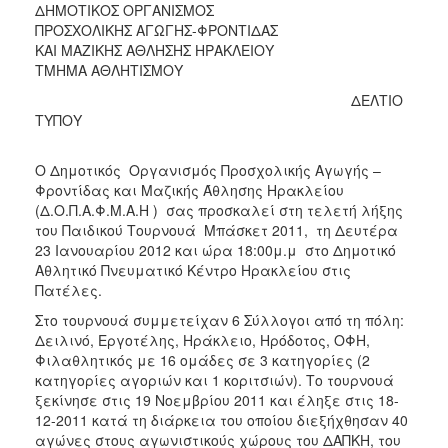
2018
ΔΗΜΟΤΙΚΟΣ ΟΡΓΑΝΙΣΜΟΣ
ΠΡΟΣΧΟΛΙΚΗΣ ΑΓΩΓΗΣ-ΦΡΟΝΤΙΔΑΣ
2017
ΚΑΙ ΜΑΖΙΚΗΣ ΑΘΛΗΣΗΣ ΗΡΑΚΛΕΙΟΥ
2016
ΤΜΗΜΑ ΑΘΛΗΤΙΣΜΟΥ
2015
ΔΕΛΤΙΟ
ΤΥΠΟΥ
2013
2012
Ο Δημοτικός Οργανισμός Προσχολικής Αγωγής –
2011
Φροντίδας και Μαζικής Άθλησης Ηρακλείου
(Δ.Ο.Π.Α.Φ.Μ.Α.Η ) σας προσκαλεί στη τελετή λήξης
2010
του Παιδικού Τουρνουά Μπάσκετ 2011, τη Δευτέρα
2006
23 Ιανουαρίου 2012 και ώρα 18:00μ.μ στο Δημοτικό
Αθλητικό Πνευματικό Κέντρο Ηρακλείου στις
Πατέλες.
Στο τουρνουά συμμετείχαν 6 Σύλλογοι από τη πόλη:
Δειλινό, Εργοτέλης, Ηράκλειο, Ηρόδοτος, ΟΦΗ,
Ο
ΤΟΠΟΣ
Φιλαθλητικός με 16 ομάδες σε 3 κατηγορίες (2
ΜΑΣ
κατηγορίες αγοριών και 1 κοριτσιών). Το τουρνουά
ξεκίνησε στις 19 Νοεμβρίου 2011 και έληξε στις 18-
ΠΟΛΙΤΙΣΜΟΣ
12-2011 κατά τη διάρκεια του οποίου διεξήχθησαν 40
αγώνες στους αγωνιστικούς χώρους του ΔΑΠΚΗ, του