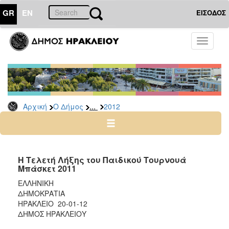
GR
EN
ΕΙΣΟΔΟΣ
Ο
Toggle
ΔΗΜΟΣ
navigati
Δελτία
Τύπου
Αρχείο
...
Αρχική
Ο Δήμος
2012
2026
2025
2024
2023
Η Τελετή Λήξης του Παιδικού Τουρνουά
Μπάσκετ 2011
2022
ΕΛΛΗΝΙΚΗ
2021
ΔΗΜΟΚΡΑΤΙΑ
2020
ΗΡΑΚΛΕΙΟ 20-01-12
ΔΗΜΟΣ ΗΡΑΚΛΕΙΟΥ
2019