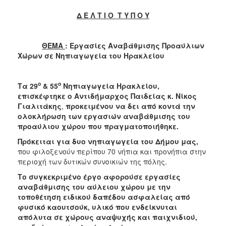
2018
Δ Ε Λ Τ Ι Ο Τ Υ Π Ο Υ
2017
2016
ΘΕΜΑ
: Εργασίες Αναβάθμισης Προαύλιων
2015
Χώρων σε Νηπιαγωγεία του Ηρακλείου
2013
2012
ο
ο
Τα 29
& 55
Νηπιαγωγεία Ηρακλείου,
2011
επισκέφτηκε ο Αντιδήμαρχος Παιδείας κ. Νίκος
Γιαλιτάκης
,
προκειμένου να δει από κοντά την
2010
ολοκλήρωση των εργασιών αναβάθμισης του
2006
προαύλιου χώρου που πραγματοποιήθηκε.
Πρόκειται για δυο νηπιαγωγεία του Δήμου μας,
που φιλοξενούν περίπου 70 νήπια και προνήπια στην
περιοχή των δυτικών συνοικιών της πόλης.
Ο
Το συγκεκριμένο έργο αφορούσε εργασίες
ΤΟΠΟΣ
αναβάθμισης του αύλειου χώρου με την
ΜΑΣ
τοποθέτηση ειδικού δαπέδου ασφαλείας από
φυσικό καουτσούκ, υλικό που ενδείκνυται
ΠΟΛΙΤΙΣΜΟΣ
απόλυτα σε χώρους αναψυχής και παιχνιδιού,