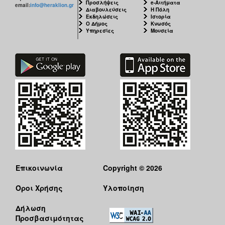
Προσλήψεις
e-Αιτήματα
email:
info@heraklion.gr
Διαβουλεύσεις
Η Πόλη
Εκδηλώσεις
Ιστορία
Ο Δήμος
Κνωσός
Υπηρεσίες
Μουσεία
Επικοινωνία
Copyright © 2026
Όροι Χρήσης
Υλοποίηση
Δήλωση
Προσβασιμότητας