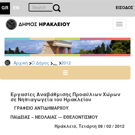
GR
EN
ΕΙΣΟΔΟΣ
Ο
Toggle
ΔΗΜΟΣ
navigati
Δελτία
Τύπου
Αρχείο
...
Αρχική
Ο Δήμος
2012
2026
2025
2024
2023
Εργασίες Αναβάθμισης Προαύλιων Χώρων
σε Νηπιαγωγεία του Ηρακλείου
2022
ΓΡΑΦΕΙΟ ΑΝΤΙΔΗΜΑΡΧΟΥ
2021
ΠΑΙΔΕΙΑΣ – ΝΕΟΛΑΙΑΣ –- ΕΘΕΛΟΝΤΙΣΜΟΥ
2020
Ηράκλειο, Τετάρτη 0
8 / 02 / 2012
2019