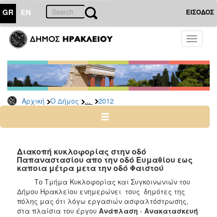
GR
EN
ΕΙΣΟΔΟΣ
Ο
Toggle
ΔΗΜΟΣ
navigati
Δελτία
Τύπου
Αρχείο
...
Αρχική
Ο Δήμος
2012
2026
2025
2024
2023
Διακοπή κυκλοφορίας στην οδό
Παπαναστασίου απο την οδό Ευμαθίου εως
2022
καποια μέτρα μετα την οδό Φαιστού
2021
Το Τμήμα Κυκλοφορίας και Συγκοινωνιών του
2020
Δήμου Ηρακλείου ενημερώνει τους δημότες της
πόλης μας ότι λόγω εργασιών ασφαλτόστρωσης,
2019
στα πλαίσια του έργου
Ανάπλαση
-
Ανακατασκευή