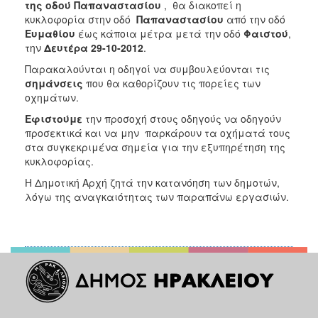
2018
της οδού Παπαναστασίου
,
θα διακοπεί η
κυκλοφορία στην οδό
Παπαναστασίου
από την οδό
2017
Ευμαθίου
έως κάποια μέτρα μετά την οδό
Φαιστού
,
2016
την
Δευτέρα 29-10-2012
.
2015
Παρακαλούνται η οδηγοί να συμβουλεύονται τις
σημάνσεις
που θα καθορίζουν τις πορείες των
2013
οχημάτων.
2012
Εφιστούμε
την προσοχή στους οδηγούς να οδηγούν
2011
προσεκτικά και να μην παρκάρουν τα οχήματά τους
στα συγκεκριμένα σημεία για την εξυπηρέτηση της
2010
κυκλοφορίας.
2006
Η Δημοτική Αρχή ζητά την κατανόηση των δημοτών,
λόγω της αναγκαιότητας των παραπάνω εργασιών.
Ο
ΤΟΠΟΣ
ΜΑΣ
ΠΟΛΙΤΙΣΜΟΣ