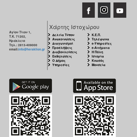
ΑΝΘΕΚΤΙΚΗ
ΠΟΛΗ
Χάρτης Ιστοχώρου
Αγίου Τίτου 1,
Δελτία Τύπου
Κ.Ε.Π.
Τ.Κ. 71202,
Ανακοινώσεις
Τηλέφωνα
Ηράκλειο
Διαγωνισμοί
e-Υπηρεσίες
Τηλ.: 2813-409000
Προσλήψεις
e-Αιτήματα
email:
info@heraklion.gr
Διαβουλεύσεις
Η Πόλη
Εκδηλώσεις
Ιστορία
Ο Δήμος
Κνωσός
Υπηρεσίες
Μουσεία