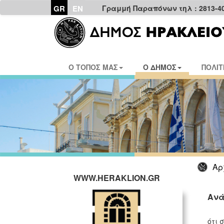
GR
EN
Γραμμή Παραπόνων τηλ : 2813-4
Ο ΤΟΠΟΣ ΜΑΣ
Ο ΔΗΜΟΣ
ΠΟΛΙΤ
Αρ
WWW.HERAKLION.GR
Ανά
Το Τ
ότι 