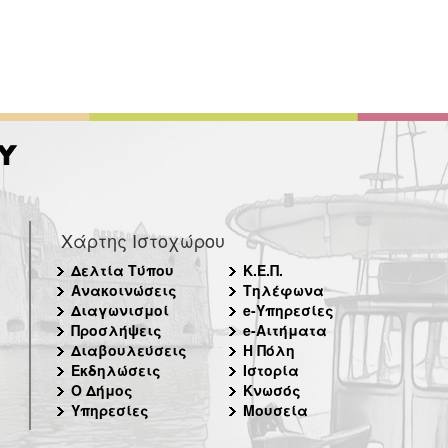
Χάρτης Ιστοχώρου
Δελτία Τύπου
Κ.Ε.Π.
Ανακοινώσεις
Τηλέφωνα
Διαγωνισμοί
e-Υπηρεσίες
Προσλήψεις
e-Αιτήματα
Διαβουλεύσεις
Η Πόλη
Εκδηλώσεις
Ιστορία
Ο Δήμος
Κνωσός
Υπηρεσίες
Μουσεία