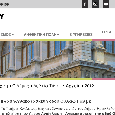
09409
ΕΡΓΑ 
ΙΣΜΟΣ
ΑΝΘΕΚΤΙΚΗ ΠΟΛΗ
E-ΥΠΗΡΕΣΙΕΣ
χική
Ο Δήμος
Δελτία Τύπου
Αρχείο
2012
πλαση-Ανακατασκευή οδού Ούλαφ Πάλμε
μήμα Κυκλοφορίας και Συγκοινωνιών του Δήμου Ηρακλείου
στα πλαίσια του έργου
Ανάπλαση
-
Ανακατασκευή
της οδού