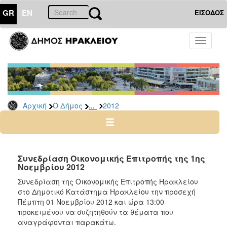
GR
EN
ΕΙΣΟΔΟΣ
Ο
Toggle
ΔΗΜΟΣ
navigati
Δελτία
Τύπου
Αρχείο
...
Αρχική
Ο Δήμος
2012
2026
2025
2024
2023
Συνεδρίαση Οικονομικής Επιτροπής της 1ης
Νοεμβρίου 2012
2022
Συνεδρίαση της Οικονομικής Επιτροπής Ηρακλείου
2021
στο Δημοτικό Κατάστημα Ηρακλείου την προσεχή
2020
Πέμπτη 01 Νοεμβρίου 2012 και ώρα 13:00
προκειμένου να συζητηθούν τα θέματα που
2019
αναγράφονται παρακάτω.