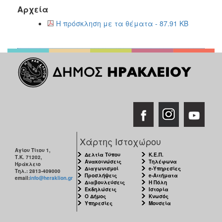
2018
Αρχεία
2017
Η πρόσκληση με τα θέματα - 87.91 KB
2016
2015
2013
2012
2011
2010
2006
Χάρτης Ιστοχώρου
Αγίου Τίτου 1,
Δελτία Τύπου
Κ.Ε.Π.
Τ.Κ. 71202,
Ανακοινώσεις
Τηλέφωνα
Ηράκλειο
Ο
Διαγωνισμοί
e-Υπηρεσίες
Τηλ.: 2813-409000
ΤΟΠΟΣ
Προσλήψεις
e-Αιτήματα
email:
info@heraklion.gr
ΜΑΣ
Διαβουλεύσεις
Η Πόλη
Εκδηλώσεις
Ιστορία
Ο Δήμος
Κνωσός
Υπηρεσίες
Μουσεία
ΠΟΛΙΤΙΣΜΟΣ