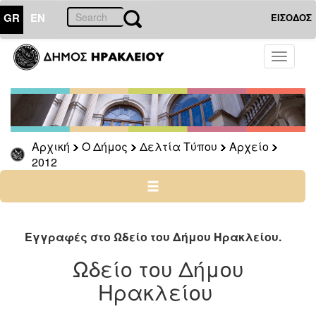
GR
EN
ΕΙΣΟΔΟΣ
Ο
Toggle
ΔΗΜΟΣ
navigati
Δελτία
Τύπου
Αρχείο
Αρχική
Ο Δήμος
Δελτία Τύπου
Αρχείο
2026
2012
2025
2024
2023
2022
Εγγραφές στο Ωδείο του Δήμου Ηρακλείου.
2021
Ωδείο του Δήμου
2020
Ηρακλείου
2019