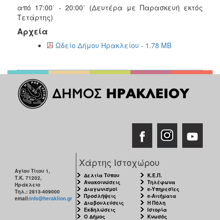
από 17:00΄ - 20:00΄ (Δευτέρα με Παρασκευή εκτός
Τετάρτης)
Αρχεία
Ωδείο Δήμου Ηρακλείου - 1.78 MB
Χάρτης Ιστοχώρου
Αγίου Τίτου 1,
Δελτία Τύπου
Κ.Ε.Π.
Τ.Κ. 71202,
Ανακοινώσεις
Τηλέφωνα
Ηράκλειο
Διαγωνισμοί
e-Υπηρεσίες
Τηλ.: 2813-409000
Προσλήψεις
e-Αιτήματα
email:
info@heraklion.gr
Διαβουλεύσεις
Η Πόλη
Εκδηλώσεις
Ιστορία
Ο Δήμος
Κνωσός