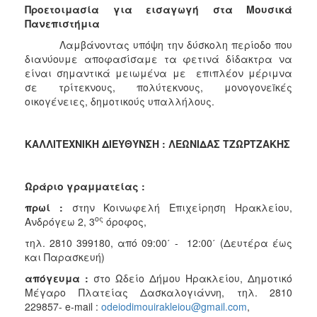
ΑΝΘΕΚΤΙΚΗ
Προετοιμασία για εισαγωγή στα Μουσικά
ΠΟΛΗ
Πανεπιστήμια
Λαμβάνοντας υπόψη την δύσκολη περίοδο που
διανύουμε αποφασίσαμε τα φετινά δίδακτρα να
είναι σημαντικά μειωμένα με επιπλέον μέριμνα
σε τρίτεκνους, πολύτεκνους, μονογονεïκές
οικογένειες, δημοτικούς υπαλλήλους.
ΚΑΛΛΙΤΕΧΝΙΚΗ ΔΙΕΥΘΥΝΣΗ :
ΛΕΩΝΙΔΑΣ ΤΖΩΡΤΖΑΚΗΣ
Ωράριο γραμματείας :
πρωί
:
στην Κοινωφελή Επιχείρηση Ηρακλείου,
ος
Ανδρόγεω 2, 3
όροφος,
τηλ. 2810 399180, από 09:00΄ - 12:00΄ (Δευτέρα έως
και Παρασκευή)
απόγευμα :
στο Ωδείο Δήμου Ηρακλείου, Δημοτικό
Μέγαρο Πλατείας Δασκαλογιάννη, τηλ. 2810
229857- e-mail :
odeiodimouirakleiou@gmail.com
,