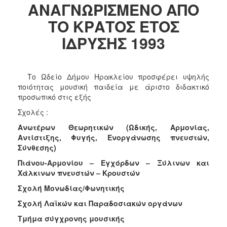
2018
ΑΝΑΓΝΩΡΙΣΜΕΝΟ ΑΠΟ
2017
ΤΟ ΚΡΑΤΟΣ
ΕΤΟΣ
2016
ΙΔΡΥΣΗΣ 1993
2015
2013
Το Ωδείο Δήμου Ηρακλείου προσφέρει υψηλής
2012
ποιότητας μουσική παιδεία με άριστο διδακτικό
2011
προσωπικό στις εξής
2010
Σχολές :
2006
Ανωτέρων Θεωρητικών (Ωδικής, Αρμονίας,
Αντίστιξης, Φυγής, Ενοργάνωσης πνευστών,
Σύνθεσης)
Πιάνου-Αρμονίου – Εγχόρδων – Ξύλινων και
Ο
Χάλκινων πνευστών – Κρουστών
ΤΟΠΟΣ
ΜΑΣ
Σχολή Μονωδίας/Φωνητικής
Σχολή Λαϊκών και Παραδοσιακών οργάνων
ΠΟΛΙΤΙΣΜΟΣ
Τμήμα σύγχρονης μουσικής