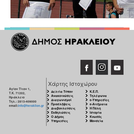
Χάρτης Ιστοχώρου
Αγίου Τίτου 1,
Δελτία Τύπου
Κ.Ε.Π.
Τ.Κ. 71202,
Ανακοινώσεις
Τηλέφωνα
Ηράκλειο
Διαγωνισμοί
e-Υπηρεσίες
Τηλ.: 2813-409000
Προσλήψεις
e-Αιτήματα
email:
info@heraklion.gr
Διαβουλεύσεις
Η Πόλη
Εκδηλώσεις
Ιστορία
Ο Δήμος
Κνωσός
Υπηρεσίες
Μουσεία