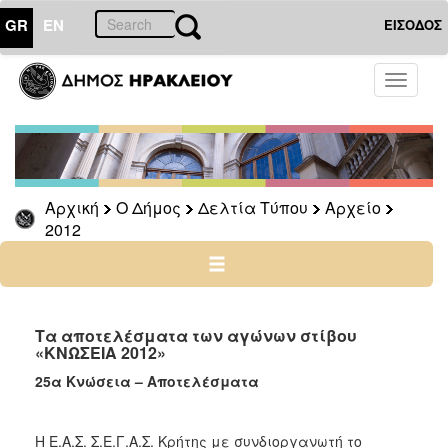
GR
EN
ΕΙΣΟΔΟΣ
Ο
Toggle
ΔΗΜΟΣ
navigati
Δελτία
Τύπου
Αρχείο
Αρχική
Ο Δήμος
Δελτία Τύπου
Αρχείο
2026
2012
2025
2024
2023
2022
Τα αποτελέσματα των αγώνων στίβου
«ΚΝΩΣΕΙΑ 2012»
2021
25α Κνώσεια – Αποτελέσματα
2020
2019
Η Ε.Α.Σ. Σ.Ε.Γ.Α.Σ. Κρήτης με συνδιοργανωτή το