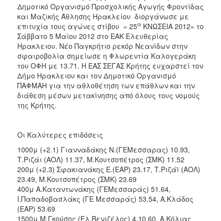
2018
Δημοτικό Οργανισμό Προσχολικής Αγωγής Φροντίδας
2017
και Μαζικής Άθλησης Ηρακλείου διοργάνωσε με
α
επιτυχία τους αγώνες στίβου « 25
ΚΝΩΣΕΙΑ 2012» το
2016
Σάββατο 5 Μαίου 2012 στο ΕΑΚ Ελευθερίας
2015
Ηρακλειου. Νέο Παγκρήτιο ρεκόρ Νεανίδων στην
σφαιροβολία σημείωσε η Φλωρεντία Καλογεράκη
2013
του ΟΦΗ με 13.71. Η ΕΑΣ ΣΕΓΑΣ Κρήτης ευχαρστεί τον
2012
Δήμο Ηρακλειου και τον Δημοτικό Οργανισμό
ΠΑΦΜΑΗ για την αθλοθέτηση των επάθλων και την
2011
διάθεση μέσων μετακίνησης από όλους τους νομούς
2010
της Κρήτης.
2006
Οι Καλύτερες επιδόσεις
1000μ (+2.1) Γιανναδάκης Ν.(ΓΕΜεσσαρας) 10.93,
Τ.Ριζάι (ΑΟΛ) 11.37, Μ.Κουτσοπέτρος (ΣΜΚ) 11.52
Ο
200μ (+2.3) Σφακιανάκης Ε.(ΕΑΡ) 23.17, Τ.Ριζάϊ (ΑΟΛ)
ΤΟΠΟΣ
23.49, Μ.Κουτσοπέτρος (ΣΜΚ) 23.69
ΜΑΣ
400μ Α.Καταντωνάκης (ΓΕΜεσσαράς) 51.64,
Ι.Παπαδοβασλάκς (ΓΕ Μεσσαράς) 53.54, Α.Κλάδος
ΠΟΛΙΤΙΣΜΟΣ
(ΕΑΡ) 53.69
1500μ Μ.Γκούσης (Ελ.Βενιζέλος) 4.10.60, Α.Κόλιας