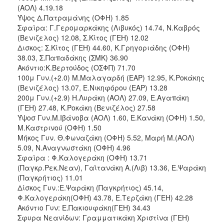
ΑΝΘΕΚΤΙΚΗ
(ΑΟΛ) 4.19.18
ΠΟΛΗ
Ύψος Δ.Πατραμάνης (ΟΦΗ) 1.85
Σφαίρα: Γ.Γερομαρκάκης (Λιβυκός) 14.74, Ν.Καβρός
(Βενιζελος) 12.08, Σ.Κίτος (ΓΕΗ) 12.02
Δισκος: Σ.Κίτος (ΓΕΗ) 44.60, Κ.Γρηγοριάδης (ΟΦΗ)
38.03, Σ.Παπαδάκης (ΣΜΚ) 36.90
Ακόντιο:Κ.Βερτούδος (ΟΣΦΠ) 71.70
100μ Γυν.(+2.0) Μ.Μαλαγαρδή (ΕΑΡ) 12.95, Κ.Ροκάκης
(Βενιζέλος) 13.07, Ε.Νικηφόρου (ΕΑΡ) 13.28
200μ Γυν.(+2.9) Η.Λυράκη (ΑΟΛ) 27.09, Ε.Αγαπάκη
(ΓΕΗ) 27.48, Κ.Ροκάκη (Βενιζέλος) 27.58
Ύψοσ Γυν.Μ.Ιβάνοβα (ΑΟΛ) 1.60, Ε.Κανάκη (ΟΦΗ) 1.50,
Μ.Καστρινού (ΟΦΗ) 1.50
Μήκος Γυν. Θ.Φωναζάκη (ΟΦΗ) 5.52, Μαρή Μ.(ΑΟΛ)
5.09, Ν.Αναγνωστάκη (ΟΦΗ) 4.96
Σφαίρα : Φ.Καλογεράκη (ΟΦΗ) 13.71
(Παγκρ.Ρεκ.Νεαν), Γαϊτανάκη Α.(Λιβ) 13.36, Ε.Ψαράκη
(Παγκρήτιος) 11.01
Δίσκος Γυν.:Ε.Ψαράκη (Παγκρήτιος) 45.14,
Φ.Καλογεράκη(ΟΦΗ) 43.78, Ε.Τερζάκη (ΓΕΗ) 42.28
Ακόντιο Γυν: Ε.Πακιουφάκη(ΓΕΗ) 34.43
Σφυρα Νεανίδων: Γραμματικάκη Χριστίνα (ΓΕΗ)