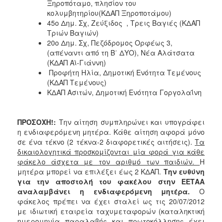
Ξηροπόταμο, πλησίον του
ΑΝΘΕΚΤΙΚΗ
κολυμβητηρίου(ΚΔΑΠ Ξηροποτάμου)
ΠΟΛΗ
45ο Δημ. Σχ, Ζεύξιδος , Τρεις Βαγιές (ΚΔΑΠ
Τριών Βαγιών)
20ο Δημ. Σχ, Πεζόδρομος Ορφέως 3,
(απέναντι από τη Β΄ ΔΥΟ), Νέα Αλάτσατα
(ΚΔΑΠ Αϊ-Γιάννη)
Προφήτη Ηλία, Δημοτική Ενότητα Τεμένους
(ΚΔΑΠ Τεμένους)
ΚΔΑΠ Ασιτών, Δημοτική Ενότητα Γοργολαΐνη
ΠΡΟΣΟΧΗ!:
Την αίτηση συμπληρώνει και υπογράφει
η ενδιαφερόμενη μητέρα. Κάθε αίτηση αφορά μόνο
σε ένα τέκνο (2 τέκνα-2 διαφορετικές αιτήσεις).
Τα
δικαιολογητικά προσκομίζονται μία φορά για κάθε
φάκελο άσχετα με τον αριθμό των παιδιών.
Η
μητέρα μπορεί να επιλέξει έως 2 ΚΔΑΠ.
Την ευθύνη
για την αποστολή του φακέλου στην ΕΕΤΑΑ
αναλαμβάνει η ενδιαφερόμενη μητέρα.
Ο
φάκελος πρέπει να έχει σταλεί ως τις 20/07/2012
με ιδιωτική εταιρεία ταχυμεταφορών (καταληκτική
ημερομηνία παραλαβής και πρωτοκόλλησης έχει