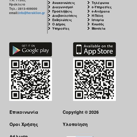
Ανακοινώσεις
Τηλέφωνα
Ηράκλειο
Διαγωνισμοί
e-Υπηρεσίες
Τηλ.: 2813-409000
Προσλήψεις
e-Αιτήματα
email:
info@heraklion.gr
Διαβουλεύσεις
Η Πόλη
Εκδηλώσεις
Ιστορία
Ο Δήμος
Κνωσός
Υπηρεσίες
Μουσεία
Επικοινωνία
Copyright © 2026
Όροι Χρήσης
Υλοποίηση
Δήλωση