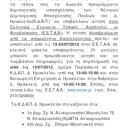
2018
τα τέκνα τους τα δωρεάν προγράμματα
2017
δημιουργικής απασχόλησης των Κέντρων
Δημιουργικής Απασχόλησης Παιδιών του Δ.
2016
Ηρακλείου(Κ.Δ.Α.Π.) να υποβάλλουν αίτηση
στην
2015
Ελληνικά Εταιρεία Τοπικής Ανάπτυξης κι
Αυτοδιοίκησης (Ε.Ε.Τ.Α.Α.)
. Η αίτηση
συνοδευόμενη
2013
από τα απαραίτητα δικαιολογητικά
πρέπει να
2012
αποσταλεί από τις
13-23/07/2012
στην Ε.Ε.Τ.Α.Α. σε
κλειστό φάκελο υποψηφιότητας. Οι μητέρες
2011
μπορούν να προμηθεύονται αίτηση και να
2010
λαμβάνουν πληροφορίες για τη συμπλήρωσή της
από τις 13/07/2012
, ημέρα Παρασκευή α) στα
2006
Κ.Δ.Α.Π. Δ. Ηρακλείου, από
τις 13:00-15:00
και στην
Κοινωφελή Επιχείρηση Δ. Ηρακλείου στην Ανδρόγεω
2, Ηράκλειο, από
τις 10:00-13:00.
Επίσης, στην
ιστοσελίδα της Ε.Ε.Τ.Α.Α.:
www.eetaa.gr
(τηλ. Επικ.:
2131320600)
Ο
ΤΟΠΟΣ
Τα Κ.Δ.Α.Π. Δ. Ηρακλείου στεγάζονται στα:
ΜΑΣ
1ο Δημ. Σχ. Ν. Αλικαρνασσού,Μαυσώλου 75,
Ν. Αλικαρνασσός(ΚΔΑΠ Ν. Αλικαρνασσού
ΠΟΛΙΤΙΣΜΟΣ
43ο Δημ. Σχ. , Σπύρου Μουστακλή στον