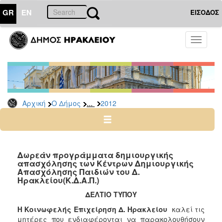
GR
EN
ΕΙΣΟΔΟΣ
Ο
Toggle
ΔΗΜΟΣ
navigati
Δελτία
Τύπου
Αρχείο
...
Αρχική
Ο Δήμος
2012
2026
2025
2024
2023
Δωρεάν προγράμματα δημιουργικής
απασχόλησης των Κέντρων Δημιουργικής
2022
Απασχόλησης Παιδιών του Δ.
2021
Ηρακλείου(Κ.Δ.Α.Π.)
2020
ΔΕΛΤΙΟ ΤΥΠΟΥ
2019
Η Κοινωφελής Επιχείρηση Δ. Ηρακλείου
καλεί τις
μητέρες που ενδιαφέρονται να παρακολουθήσουν