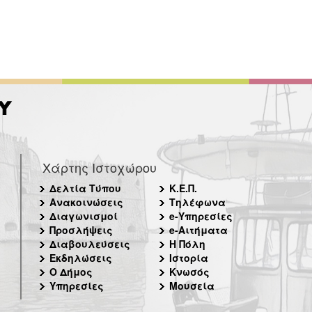
Χάρτης Ιστοχώρου
Δελτία Τύπου
Κ.Ε.Π.
Ανακοινώσεις
Τηλέφωνα
Διαγωνισμοί
e-Υπηρεσίες
Προσλήψεις
e-Αιτήματα
Διαβουλεύσεις
Η Πόλη
Εκδηλώσεις
Ιστορία
Ο Δήμος
Κνωσός
Υπηρεσίες
Μουσεία