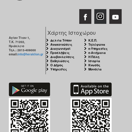
ΑΝΘΕΚΤΙΚΗ
ΠΟΛΗ
Χάρτης Ιστοχώρου
Αγίου Τίτου 1,
Δελτία Τύπου
Κ.Ε.Π.
Τ.Κ. 71202,
Ανακοινώσεις
Τηλέφωνα
Ηράκλειο
Διαγωνισμοί
e-Υπηρεσίες
Τηλ.: 2813-409000
Προσλήψεις
e-Αιτήματα
email:
info@heraklion.gr
Διαβουλεύσεις
Η Πόλη
Εκδηλώσεις
Ιστορία
Ο Δήμος
Κνωσός
Υπηρεσίες
Μουσεία