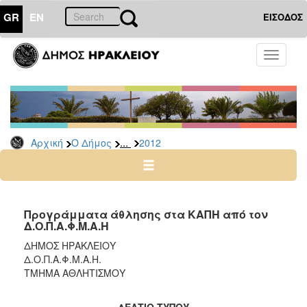
GR
EN
ΕΙΣΟΔΟΣ
Ο
Toggle
ΔΗΜΟΣ
navigati
Δελτία
Τύπου
Αρχείο
...
Αρχική
Ο Δήμος
2012
2026
2025
2024
2023
Προγράμματα άθλησης στα ΚΑΠΗ από τον
Δ.Ο.Π.Α.Φ.Μ.Α.Η
2022
ΔΗΜΟΣ ΗΡΑΚΛΕΙΟΥ
2021
Δ.Ο.Π.Α.Φ.Μ.Α.Η.
2020
ΤΜΗΜΑ ΑΘΛΗΤΙΣΜΟΥ
2019
ΔΕΛΤΙΟ ΤΥΠΟΥ