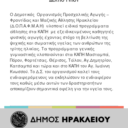
2018
2017
Ο Δημοτικός Οργανισμός Προσχολικής Αγωγής –
2016
Φροντίδας και Μαζικής Άθλησης Ηρακλείου
(Δ.Ο.Π.Α.Φ.Μ.Α.Η) υλοποιεί ειδικά προγράμματα
2015
άθλησης στα ΚΑΠΗ με εξειδικευμένους καθηγητές
2013
φυσικής αγωγής έχοντας στόχο τη βελτίωση της
ψυχικής και σωματικής υγείας των ανθρώπων της
2012
τρίτης ηλικίας. Τα προγράμματα γενικής
2011
γυμναστικής υλοποιούνται στα ΚΑΠΗ Μασταμπά,
Πόρου, Φορτέτσας. Θέρισος, Τάλου, Αγ.Δημητρίου,
2010
Κατσαμπά και τώρα και στο ΚΑΠΗ του Αγ. Ιωάννη
2006
Κνωσσού. Το Δ.Σ. του οργανισμού καλεί τους
ενδιαφερόμενους να εκδηλώσουν το ενδιαφέρον
τους καθώς μέσω αυτών των δραστηριοτήτων
αποκομίζουν σημαντικά οφέλη για την υγεία τους.
Ο
ΤΟΠΟΣ
ΜΑΣ
ΠΟΛΙΤΙΣΜΟΣ