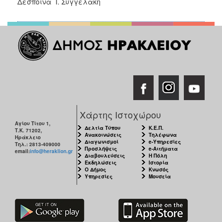
Δέσποινα Ι. Συγγελάκη
ΑΝΘΕΚΤΙΚΗ
ΠΟΛΗ
Χάρτης Ιστοχώρου
Αγίου Τίτου 1,
Δελτία Τύπου
Κ.Ε.Π.
Τ.Κ. 71202,
Ανακοινώσεις
Τηλέφωνα
Ηράκλειο
Διαγωνισμοί
e-Υπηρεσίες
Τηλ.: 2813-409000
Προσλήψεις
e-Αιτήματα
email:
info@heraklion.gr
Διαβουλεύσεις
Η Πόλη
Εκδηλώσεις
Ιστορία
Ο Δήμος
Κνωσός
Υπηρεσίες
Μουσεία