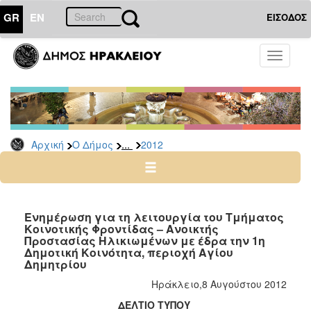
GR
EN
ΕΙΣΟΔΟΣ
Ο
Toggle
ΔΗΜΟΣ
navigati
Δελτία
Τύπου
Αρχείο
...
Αρχική
Ο Δήμος
2012
2026
2025
2024
2023
Ενημέρωση για τη λειτουργία του Τμήματος
Κοινοτικής Φροντίδας – Ανοικτής
2022
Προστασίας Ηλικιωμένων με έδρα την 1η
2021
Δημοτική Κοινότητα, περιοχή Αγίου
Δημητρίου
2020
Ηράκλειο,8 Αυγούστου 2012
2019
ΔΕΛΤΙΟ
ΤΥΠΟΥ