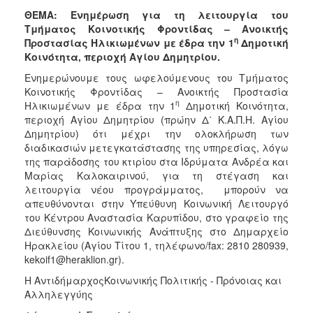
2018
ΘΕΜΑ: Ενημέρωση για τη λειτουργία του
2017
Τμήματος Κοινοτικής Φροντίδας – Ανοικτής
η
Προστασίας Ηλικιωμένων με έδρα την 1
Δημοτική
2016
Κοινότητα, περιοχή Αγίου Δημητρίου.
2015
Ενημερώνουμε τους ωφελούμενους του Τμήματος
2013
Κοινοτικής Φροντίδας – Ανοικτής Προστασία
η
Ηλικιωμένων με έδρα την 1
Δημοτική Κοινότητα,
2012
περιοχή Αγίου Δημητρίου (πρώην Δ΄ Κ.Α.Π.Η. Αγίου
2011
Δημητρίου) ότι μέχρι την ολοκλήρωση των
διαδικασιών μετεγκατάστασης της υπηρεσίας, λόγω
2010
της παράδοσης του κτιρίου στα Ιδρύματα Ανδρέα και
2006
Μαρίας Καλοκαιρινού, για τη στέγαση και
λειτουργία νέου προγράμματος, μπορούν να
απευθύνονται στην Υπεύθυνη Κοινωνική Λειτουργό
του Κέντρου Αναστασία Καρυπίδου, στο γραφείο της
Διεύθυνσης Κοινωνικής Ανάπτυξης στο Δημαρχείο
Ο
Ηρακλείου (Αγίου Τίτου 1, τηλέφωνο/fax: 2810 280939,
ΤΟΠΟΣ
ΜΑΣ
kekoif1@heraklion.gr).
Η ΑντιδήμαρχοςΚοινωνικής Πολιτικής - Πρόνοιας και
ΠΟΛΙΤΙΣΜΟΣ
Αλληλεγγύης