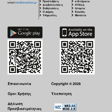
Προσλήψεις
e-Αιτήματα
email:
info@heraklion.gr
Διαβουλεύσεις
Η Πόλη
Εκδηλώσεις
Ιστορία
Ο Δήμος
Κνωσός
Υπηρεσίες
Μουσεία
Επικοινωνία
Copyright © 2026
Όροι Χρήσης
Υλοποίηση
Δήλωση
Προσβασιμότητας