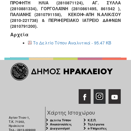
ΠΡΟΦΗΤΗ ΗΛΙΑ (2810871124), ΑΓ. ΣΥΛΛΑ
ΑΝΘΕΚΤΙΚΗ
ΠΟΛΗ
(2810881334), ΓΟΡΓΟΛΑΪΝΗ (2810861495, 861542 ),
ΠΑΛΙΑΝΗΣ (2810791158), ΚΕΚΟΙΦ-ΑΠΗ Ν.ΑΛΙΚ/ΣΟΥ
(2810-221738) & ΠΕΡΙΦΕΡΕΙΑΚΟ ΙΑΤΡΕΙΟ ΔΑΦΝΩΝ
(2810791200).
Αρχεία
Το Δελτίο Τύπου Αναλυτικά - 95.47 KB
Χάρτης Ιστοχώρου
Αγίου Τίτου 1,
Δελτία Τύπου
Κ.Ε.Π.
Τ.Κ. 71202,
Ανακοινώσεις
Τηλέφωνα
Ηράκλειο
Διαγωνισμοί
e-Υπηρεσίες
Τηλ.: 2813-409000