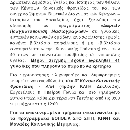
2018
Δράσεων, Δημόσιας Υγείας και Ισότητας των Φύλων,
των Κέντρων Κοινοτικής Φροντίδας του και των
2017
συνεργαζόμενων Ιδιωτικών Διαγνωστικών Κέντρων –
2016
Ιατρείων του Ηρακλείου,
έχει ξεκινήσει την
υλοποίηση του προγράμματος
«Δωρεάν
2015
Πραγματοποίηση Μαστογραφιών»
σε γυναίκες
2013
ευπαθών κοινωνικών ομάδων, ανασφάλιστες (χωρίς
κανένα βιβλιάριο ασφάλισης ή με «βιβλιάριο
2012
ανασφάλιστου» της Κοινωνικής Πρόνοιας) άνω των
2011
40 ετών με αδυναμία πρόσβασης σε υπηρεσίες
υγείας.
Μέχρι στιγμής έχουν ωφεληθεί 41
2010
γυναίκες που πληρούν τα παραπάνω κριτήρια
.
2006
Για περισσότερες πληροφορίες και διευκρινήσεις
ο
μπορείτε να απευθύνεστε
στο
3
Κέντρο Κοινοτικής
Φροντίδας - ΑΠΗ
(πρώην ΚΑΠΗ Δειλινών),
Εργοτέλους & Ηπείρου Γωνία και στο τηλέφωνο
2810-314322,
κάθε
Δευτέρα και Τετάρτη
από τις 9:00
Ο
ΤΟΠΟΣ
π. μ μέχρι και τις 12:00.
ΜΑΣ
Για τα αποκεντρωμένα τμήματα επικοινωνείτε με
τα προγράμματα ΒΟΗΘΕΙΑ ΣΤΟ ΣΠΙΤΙ, ΚΗΦΗ και
ΠΟΛΙΤΙΣΜΟΣ
Μονάδες Κοινωνικής Μέριμνας: