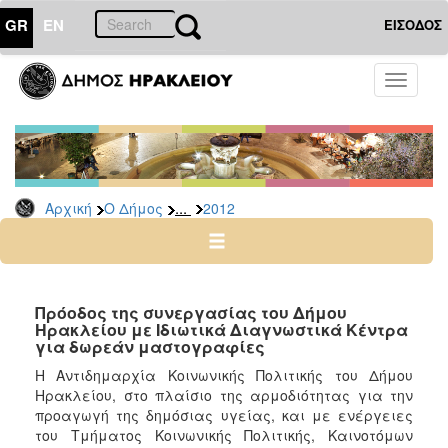
GR
EN
ΕΙΣΟΔΟΣ
Ο
Toggle
ΔΗΜΟΣ
navigati
Δελτία
Τύπου
Αρχείο
...
Αρχική
Ο Δήμος
2012
2026
2025
2024
2023
Πρόοδος της συνεργασίας του Δήμου
Ηρακλείου με Ιδιωτικά Διαγνωστικά Κέντρα
2022
για δωρεάν μαστογραφίες
2021
Η Αντιδημαρχία Κοινωνικής Πολιτικής του Δήμου
2020
Ηρακλείου, στο πλαίσιο της αρμοδιότητας για την
προαγωγή της δημόσιας υγείας, και με ενέργειες
2019
του Τμήματος Κοινωνικής Πολιτικής, Καινοτόμων