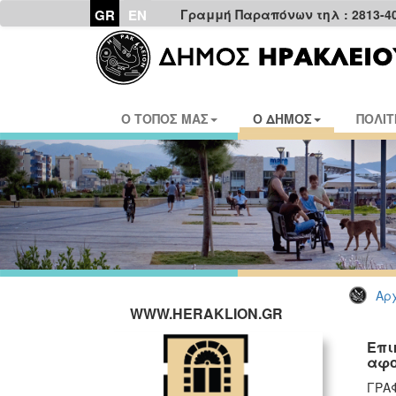
GR
EN
Γραμμή Παραπόνων τηλ : 2813-4
Ο ΤΟΠΟΣ ΜΑΣ
Ο ΔΗΜΟΣ
ΠΟΛΙΤ
Αρχ
WWW.HERAKLION.GR
Επι
αφο
ΓΡΑ