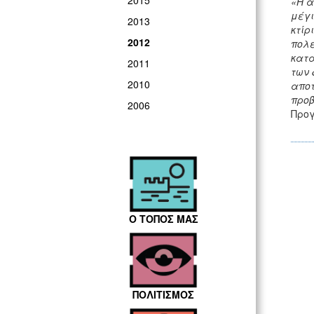
2015
«Η α
μέγι
2013
κτίρ
2012
πολε
κατα
2011
των 
2010
αποτ
προβ
2006
Προγ
Ο ΤΟΠΟΣ ΜΑΣ
ΠΟΛΙΤΙΣΜΟΣ