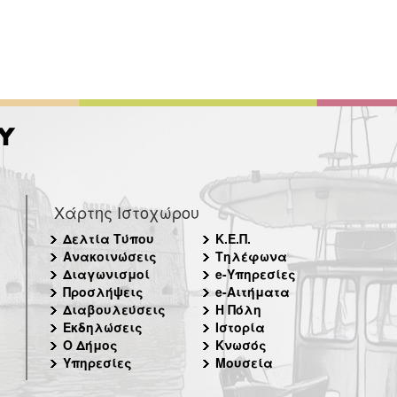
Χάρτης Ιστοχώρου
Δελτία Τύπου
Κ.Ε.Π.
Ανακοινώσεις
Τηλέφωνα
Διαγωνισμοί
e-Υπηρεσίες
Προσλήψεις
e-Αιτήματα
Διαβουλεύσεις
Η Πόλη
Εκδηλώσεις
Ιστορία
Ο Δήμος
Κνωσός
Υπηρεσίες
Μουσεία