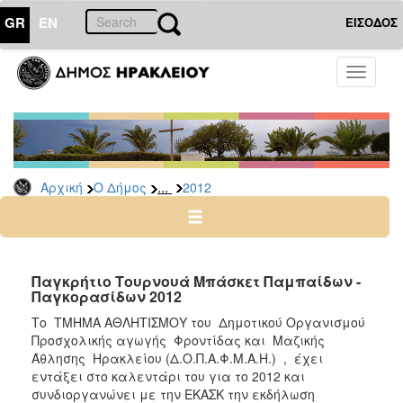
GR
EN
ΕΙΣΟΔΟΣ
Ο
Toggle
ΔΗΜΟΣ
navigati
Δελτία
Τύπου
Αρχείο
...
Αρχική
Ο Δήμος
2012
2026
2025
2024
2023
Παγκρήτιο Τουρνουά Μπάσκετ Παμπαίδων -
Παγκορασίδων 2012
2022
Tο ΤΜΗΜΑ ΑΘΛΗΤΙΣΜΟΥ του Δημοτικού Οργανισμού
2021
Προσχολικής αγωγής Φροντίδας και Μαζικής
2020
Άθλησης Ηρακλείου (Δ.Ο.Π.Α.Φ.Μ.Α.Η.) , έχει
εντάξει στο καλεντάρι του για το 2012 και
2019
συνδιοργανώνει με την ΕΚΑΣΚ την εκδήλωση