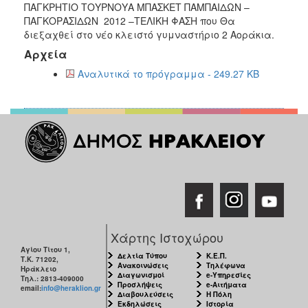
2018
ΠΑΓΚΡΗΤΙΟ ΤΟΥΡΝΟΥΑ ΜΠΑΣΚΕΤ ΠΑΜΠΑΙΔΩΝ –
ΠΑΓΚΟΡΑΣΙΔΩΝ 2012 –ΤΕΛΙΚΗ ΦΑΣΗ που Θα
2017
διεξαχθεί στο νέο κλειστό γυμναστήριο 2 Αοράκια.
2016
Αρχεία
2015
Αναλυτικά το πρόγραμμα - 249.27 KB
2013
2012
2011
2010
2006
Ο
Χάρτης Ιστοχώρου
ΤΟΠΟΣ
Αγίου Τίτου 1,
ΜΑΣ
Δελτία Τύπου
Κ.Ε.Π.
Τ.Κ. 71202,
Ανακοινώσεις
Τηλέφωνα
Ηράκλειο
Διαγωνισμοί
e-Υπηρεσίες
Τηλ.: 2813-409000
ΠΟΛΙΤΙΣΜΟΣ
Προσλήψεις
e-Αιτήματα
email:
info@heraklion.gr
Διαβουλεύσεις
Η Πόλη
Εκδηλώσεις
Ιστορία