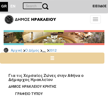
GR
EN
ΕΙΣΟΔΟΣ
Ο
Toggle
ΔΗΜΟΣ
navigati
Δελτία
Τύπου
Αρχείο
...
Αρχική
Ο Δήμος
2012
2026
2025
2024
2023
Για τις Χερσαίες Ζώνες στην Αθήνα ο
Δήμαρχος Ηρακλείου
2022
ΔΗΜΟΣ ΗΡΑΚΛΕΙΟΥ ΚΡΗΤΗΣ
2021
ΓΡΑΦΕΙΟ ΤΥΠΟΥ
2020
2019