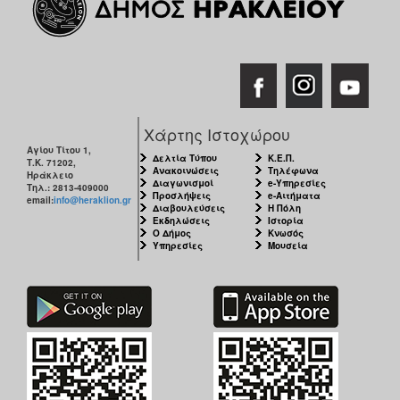
ΑΝΘΕΚΤΙΚΗ
ΠΟΛΗ
Χάρτης Ιστοχώρου
Αγίου Τίτου 1,
Δελτία Τύπου
Κ.Ε.Π.
Τ.Κ. 71202,
Ανακοινώσεις
Τηλέφωνα
Ηράκλειο
Διαγωνισμοί
e-Υπηρεσίες
Τηλ.: 2813-409000
Προσλήψεις
e-Αιτήματα
email:
info@heraklion.gr
Διαβουλεύσεις
Η Πόλη
Εκδηλώσεις
Ιστορία
Ο Δήμος
Κνωσός
Υπηρεσίες
Μουσεία