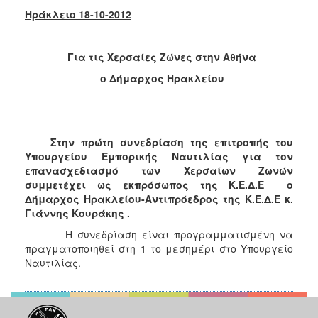
2018
Ηράκλειο 1
8-10-2012
2017
2016
Για τις Χερσαίες Ζώνες στην Αθήνα
2015
ο Δήμαρχος Ηρακλείου
2013
2012
2011
Στην πρώτη συνεδρίαση της επιτροπής του
2010
Υπουργείου Εμπορικής Ναυτιλίας για τον
επανασχεδιασμό των Χερσαίων Ζωνών
2006
συμμετέχει ως εκπρόσωπος της Κ.Ε.Δ.Ε ο
Δήμαρχος Ηρακλείου-Αντιπρόεδρος της Κ.Ε.Δ.Ε κ.
Γιάννης Κουράκης .
Η συνεδρίαση είναι προγραμματισμένη να
Ο
πραγματοποιηθεί στη 1 το μεσημέρι στο Υπουργείο
ΤΟΠΟΣ
Ναυτιλίας.
ΜΑΣ
ΠΟΛΙΤΙΣΜΟΣ