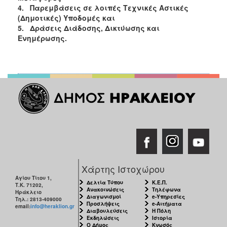
ΑΝΘΕΚΤΙΚΗ
4.
Παρεμβάσεις σε λοιπές Τεχνικές Αστικές
ΠΟΛΗ
(Δημοτικές) Υποδομές και
5.
Δράσεις Διάδοσης, Δικτύωσης και
Ενημέρωσης.
Χάρτης Ιστοχώρου
Αγίου Τίτου 1,
Δελτία Τύπου
Κ.Ε.Π.
Τ.Κ. 71202,
Ανακοινώσεις
Τηλέφωνα
Ηράκλειο
Διαγωνισμοί
e-Υπηρεσίες
Τηλ.: 2813-409000
Προσλήψεις
e-Αιτήματα
email:
info@heraklion.gr
Διαβουλεύσεις
Η Πόλη
Εκδηλώσεις
Ιστορία
Ο Δήμος
Κνωσός