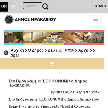
GR
EN
ΕΙΣΟΔΟΣ
Ο
Toggle
ΔΗΜΟΣ
navigati
Δελτία
Τύπου
Αρχείο
Αρχική
Ο Δήμος
Δελτία Τύπου
Αρχείο
2026
2012
2025
2024
2023
2022
Στο Πρόγραμμα ¨ΕΞΟΙΚΟΝΟΜΩ¨ο Δήμος
Ηρακλείου
2021
Ηράκλειο, Δευτέρα 9.1.2012
2020
Στο Πρόγραμμα ¨ΕΞΟΙΚΟΝΟΜΩ¨ο Δήμος Ηρακλείου
2019
Εγκρίθηκε από το Υπουργείο Περιβάλλοντος,