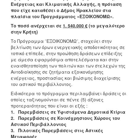
2018
Ενέργειας και Κλιματικής Αλλαγής, η πρόταση
2017
που είχε καταθέσει ο Δήμος Ηρακλείου στα
πλαίσια του Προγράμματος «ΕΞΟΙΚΟΝΟΜΩ».
2016
Το ποσό ανέρχεται σε
1. 540.000 €
(
το μεγαλύτερο
2015
στην Κρήτη)
2013
Το Πρόγραμμα ¨ΕΞΟΙΚΟΝΟΜΩ¨, στοχεύει στην
2012
βελτίωση των όρων ενεργειακής αποδοτικότητας σε
τοπικό επίπεδε, στην προώθηση δράσεων επίδειξης
2011
με άμεσα εφαρμόσιμα αποτελέσματα και στην
2010
ευαισθητοποίηση των πολιτών και των στελεχών της
Αυτοδιοίκησης σε ζητήματα εξοικονόμησης
2006
ενέργειας, προστασίας και βιώσιμης διαχείρισης
του αστικού περιβάλλοντος.
Ειδικότερα το πρόγραμμα περιλαμβάνει δράσεις οι
οποίες ταξινομούνται σε πέντε (5) άξονες
Ο
προτεραιότητας που είναι οι εξής :
ΤΟΠΟΣ
1.
Παρεμβάσεις σε Υφιστάμενα Δημοτικά Κτίρια
ΜΑΣ
2.
Παρεμβάσεις σε Κοινόχρηστους Χώρους του
Αστικού Περιβάλλοντος
ΠΟΛΙΤΙΣΜΟΣ
3.
Πιλοτικές Παρεμβάσεις στις Αστικές
Μεταφορές