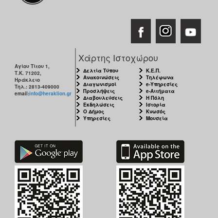
Χάρτης Ιστοχώρου
Αγίου Τίτου 1,
Δελτία Τύπου
Κ.Ε.Π.
Τ.Κ. 71202,
Ανακοινώσεις
Τηλέφωνα
Ηράκλειο
Διαγωνισμοί
e-Υπηρεσίες
Τηλ.: 2813-409000
Προσλήψεις
e-Αιτήματα
email:
info@heraklion.gr
Διαβουλεύσεις
Η Πόλη
Εκδηλώσεις
Ιστορία
Ο Δήμος
Κνωσός
Υπηρεσίες
Μουσεία