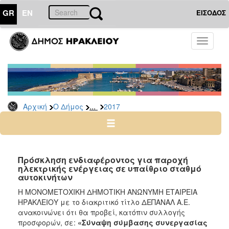
GR
EN
ΕΙΣΟΔΟΣ
Ο
Toggle
ΔΗΜΟΣ
navigati
Προσλήψεις
Αρχείο
2026
...
Αρχική
Ο Δήμος
2017
2025
2024
2023
2022
Πρόσκληση ενδιαφέροντος για παροχή
ηλεκτρικής ενέργειας σε υπαίθριο σταθμό
2020
αυτοκινήτων
2019
Η ΜΟΝΟΜΕΤΟΧΙΚΗ ΔΗΜΟΤΙΚΗ ΑΝΩΝΥΜΗ ΕΤΑΙΡΕΙΑ
ΗΡΑΚΛΕΙΟΥ με το διακριτικό τίτλο ΔΕΠΑΝΑΛ Α.Ε.
2018
ανακοινώνει ότι θα προβεί, κατόπιν συλλογής
2017
προσφορών, σε:
«Σύναψη σύμβασης συνεργασίας