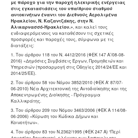
με πάροχο για την παροχή ηλεκτρικής ενέργειας
2016
στις εγκαταστάσεις του υπαίθριου σταθμού
2015
αυτοκινήτων έναντι του Διεθνούς Αερολιμένα
Ηρακλείου, Ν. Καζαντζάκης, στην Ν.
2013
Αλικαρνασσό-Ηρακλείου.»
, και καλεί τους
ενδιαφερόμενους να καταθέσουν τις σχετικές
προσφορές και παροχές τους, σύμφωνα με τις
διατάξεις:
Ο
1. Του άρθρου 118 του Ν. 4412/2016 (ΦΕΚ 147 Α’/08-08-
ΤΟΠΟΣ
2016) «Δημόσιες Συμβάσεις Έργων, Προμηθειών και
ΜΑΣ
Υπηρεσιών (προσαρμογή στις Οδηγίες 2014/24/ΕΕ και
2014/25/ΕΕ).
ΠΟΛΙΤΙΣΜΟΣ
2. Του άρθρου 58 του Νόμου 3852/2010 (ΦΕΚ Α' 87/07-
06-2010) Νέα Αρχιτεκτονική της Αυτοδιοίκησης και της
ΑΝΘΕΚΤΙΚΗ
ΠΟΛΗ
Αποκεντρωμένης Διοίκησης - Πρόγραμμα
Καλλικράτης.
3. Του άρθρου 209 του Νόμου 3463/2006 (ΦΕΚ Α 114/08-
06-2006) «Κύρωση του Κώδικα Δήμων και
Κοινοτήτων».
4. Του άρθρου 83 του Ν.2362/1995 (ΦΕΚ 247 Α) “Περί
Δημοσίου Λογιστικού, ελέγχου των δαπανών του