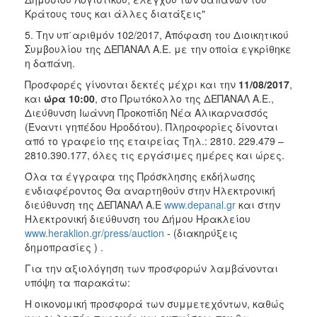
Κράτους τους και άλλες διατάξεις"
5. Την υπ΄αριθμόν 102/2017, Απόφαση του Διοικητικού
Συμβουλίου της ΔΕΠΑΝΑΛ Α.Ε. με την οποία εγκρίθηκε
η δαπάνη.
Προσφορές γίνονται δεκτές μέχρι και την
11/08/2017
,
και
ώρα 10:00
, στο Πρωτόκολλο της ΔΕΠΑΝΑΛ Α.Ε.,
Διεύθυνση Ιωάννη Προκοπίδη Νέα Αλικαρνασσός
(Έναντι γηπέδου Ηροδότου). Πληροφορίες δίνονται
από το γραφείο της εταιρείας Τηλ.: 2810. 229.479 –
2810.390.177, όλες τις εργάσιμες ημέρες και ώρες.
Όλα τα έγγραφα της Πρόσκλησης εκδήλωσης
ενδιαφέροντος Θα αναρτηθούν στην Ηλεκτρονική
διεύθυνση της ΔΕΠΑΝΑΛ Α.Ε
www.depanal.gr
και στην
Ηλεκτρονική διεύθυνση του Δήμου Ηρακλείου
www.heraklion.gr/press/auction
- (διακηρύξεις
δημοπρασίες ) .
Για την αξιολόγηση των προσφορών λαμβάνονται
υπόψη τα παρακάτω:
Η οικονομική προσφορά των συμμετεχόντων, καθώς