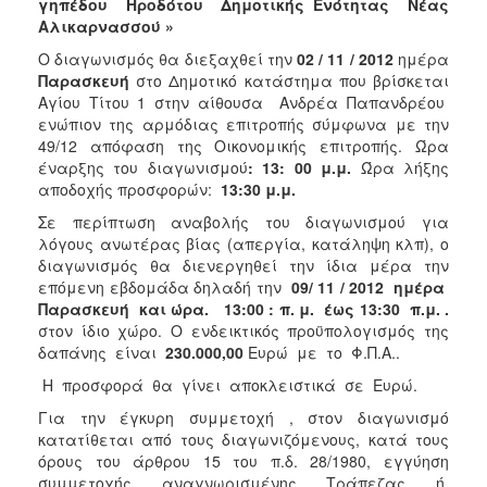
γηπέδου Ηροδότου Δημοτικής Ενότητας Νέας
2018
Αλικαρνασσού »
2017
Ο διαγωνισμός θα διεξαχθεί την
02 / 11 / 2012
ημέρα
Παρασκευή
στο Δημοτικό κατάστημα που βρίσκεται
2016
Αγίου Τίτου 1 στην αίθουσα Ανδρέα Παπανδρέου
2015
ενώπιον της αρμόδιας επιτροπής σύμφωνα με την
49/12 απόφαση της Οικονομικής επιτροπής. Ώρα
2013
έναρξης του διαγωνισμού
: 13: 00 μ.μ.
Ώρα λήξης
αποδοχής προσφορών:
13:30 μ.μ.
Σε περίπτωση αναβολής του διαγωνισμού για
λόγους ανωτέρας βίας (απεργία, κατάληψη κλπ), ο
Ο
διαγωνισμός θα διενεργηθεί την ίδια μέρα την
ΤΟΠΟΣ
επόμενη εβδομάδα δηλαδή την
09/ 11 / 2012 ημέρα
ΜΑΣ
Παρασκευή και ώρα. 13:00 : π. μ.
έως 13:30
π.μ. .
στον ίδιο χώρο. Ο ενδεικτικός προϋπολογισμός της
ΠΟΛΙΤΙΣΜΟΣ
δαπάνης είναι
230.000,00
Ευρώ με το Φ.Π.Α..
Η προσφορά θα γίνει αποκλειστικά σε Ευρώ.
ΑΝΘΕΚΤΙΚΗ
ΠΟΛΗ
Για την έγκυρη συμμετοχή , στον διαγωνισμό
κατατίθεται από τους διαγωνιζόμενους, κατά τους
όρους του άρθρου 15 του π.δ. 28/1980, εγγύηση
συμμετοχής αναγνωρισμένης Τράπεζας ή