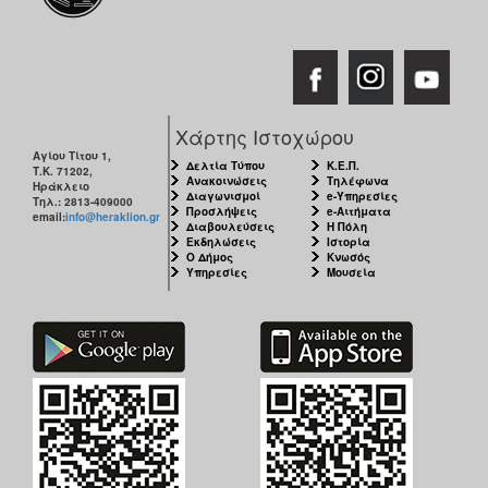
Χάρτης Ιστοχώρου
Αγίου Τίτου 1,
Δελτία Τύπου
Κ.Ε.Π.
Τ.Κ. 71202,
Ανακοινώσεις
Τηλέφωνα
Ηράκλειο
Διαγωνισμοί
e-Υπηρεσίες
Τηλ.: 2813-409000
Προσλήψεις
e-Αιτήματα
email:
info@heraklion.gr
Διαβουλεύσεις
Η Πόλη
Εκδηλώσεις
Ιστορία
Ο Δήμος
Κνωσός
Υπηρεσίες
Μουσεία