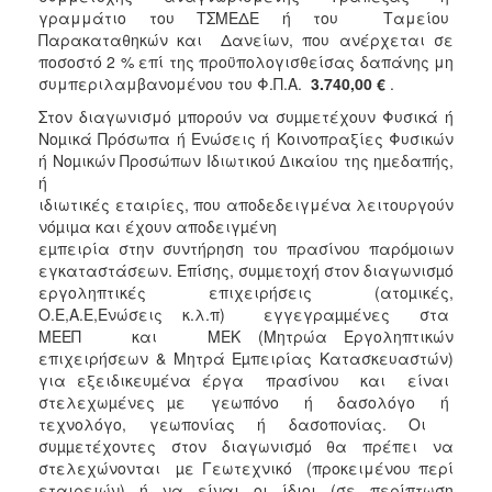
γραμμάτιο του ΤΣΜΕΔΕ ή του Ταμείου
Παρακαταθηκών και Δανείων, που ανέρχεται σε
ποσοστό 2 % επί της προϋπολογισθείσας δαπάνης μη
συμπεριλαμβανομένου του Φ.Π.Α.
3.740,00 €
.
Στον διαγωνισμό µπορούν να συµµετέχουν Φυσικά ή
Νοµικά Πρόσωπα ή Ενώσεις ή Κοινοπραξίες Φυσικών
ή Νοµικών Προσώπων Ιδιωτικού ∆ικαίου της ηµεδαπής,
ή
ιδιωτικές εταιρίες, που αποδεδειγμένα λειτουργούν
νόµιµα και έχουν αποδειγµένη
εµπειρία στην συντήρηση του πρασίνου παρόµοιων
εγκαταστάσεων. Επίσης, συµµετοχή στον διαγωνισµό
εργοληπτικές επιχειρήσεις (ατοµικές,
Ο.Ε,Α.Ε,Ενώσεις κ.λ.π) εγγεγραµµένες στα
ΜΕΕΠ και ΜΕΚ (Μητρώα Εργοληπτικών
επιχειρήσεων & Μητρά Εµπειρίας Κατασκευαστών)
για εξειδικευµένα έργα πρασίνου και είναι
στελεχωµένες µε γεωπόνο ή δασολόγο ή
τεχνολόγο, γεωπονίας ή δασοπονίας. Οι
συµµετέχοντες στον διαγωνισµό θα πρέπει να
στελεχώνονται µε Γεωτεχνικό (προκειμένου περί
εταιρειών) ή να είναι οι ίδιοι (σε περίπτωση