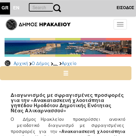
GR
EN
ΕΙΣΟΔΟΣ
Ο
Toggle
ΔΗΜΟΣ
navigati
Διακηρύξεις
-
Δημοπρασίες
Αρχείο
...
Αρχική
Ο Δήμος
Αρχείο
2026
2025
2024
Διαγωνισμός με σφραγισμένες προσφορές
2023
για την «Ανακατασκευή χλοοτάπητα
γηπέδου Ηροδότου Δημοτικής Ενότητας
2022
Νέας Αλικαρνασσού»
2021
Ο Δήμος Ηρακλείου προκηρύσσει ανοικτό
2020
μειοδοτικό διαγωνισμό με σφραγισμένες
προσφορές για την
«Ανακατασκευή χλοοτάπητα
2019