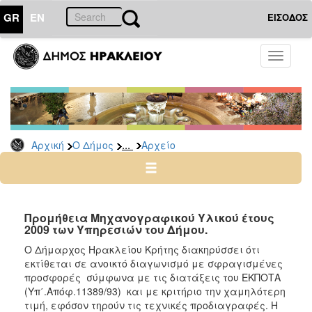
GR
EN
ΕΙΣΟΔΟΣ
Ο
Toggle
ΔΗΜΟΣ
navigati
Διακηρύξεις
-
Δημοπρασίες
Αρχείο
...
Αρχική
Ο Δήμος
Αρχείο
2026
2025
2024
Προμήθεια Μηχανογραφικού Υλικού έτους
2023
2009 των Υπηρεσιών του Δήμου.
2022
Ο Δήμαρχος Ηρακλείου Κρήτης διακηρύσσει ότι
εκτίθεται σε ανοικτό διαγωνισμό με σφραγισμένες
2021
προσφορές σύμφωνα με τις διατάξεις του ΕΚΠΟΤΑ
2020
(Υπ΄.Απόφ.11389/93) και με κριτήριο την χαμηλότερη
τιμή, εφόσον τηρούν τις τεχνικές προδιαγραφές. Η
2019