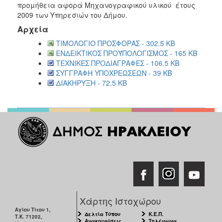
προμήθεια αφορά Μηχανογραφικού υλικού έτους
2018
2009 των Υπηρεσιών του Δήμου.
2017
Αρχεία
2016
ΤΙΜΟΛΟΓΙΟ ΠΡΟΣΦΟΡΑΣ - 302.5 KB
ΕΝΔΕΙΚΤΙΚΟΣ ΠΡΟΫΠΟΛΟΓΙΣΜΟΣ - 165 KB
2015
ΤΕΧΝΙΚΕΣ ΠΡΟΔΙΑΓΡΑΦΕΣ - 106.5 KB
2013
ΣΥΓΓΡΑΦΗ ΥΠΟΧΡΕΩΣΕΩΝ - 39 KB
ΔΙΑΚΗΡΥΞΗ - 72.5 KB
Ο
ΤΟΠΟΣ
ΜΑΣ
ΠΟΛΙΤΙΣΜΟΣ
ΑΝΘΕΚΤΙΚΗ
ΠΟΛΗ
Χάρτης Ιστοχώρου
Αγίου Τίτου 1,
Δελτία Τύπου
Κ.Ε.Π.
Τ.Κ. 71202,
Ανακοινώσεις
Τηλέφωνα