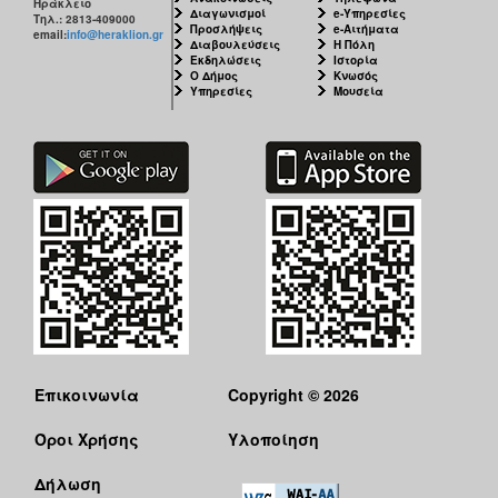
Ηράκλειο
Διαγωνισμοί
e-Υπηρεσίες
Τηλ.: 2813-409000
Προσλήψεις
e-Αιτήματα
email:
info@heraklion.gr
Διαβουλεύσεις
Η Πόλη
Εκδηλώσεις
Ιστορία
Ο Δήμος
Κνωσός
Υπηρεσίες
Μουσεία
Επικοινωνία
Copyright © 2026
Όροι Χρήσης
Υλοποίηση
Δήλωση