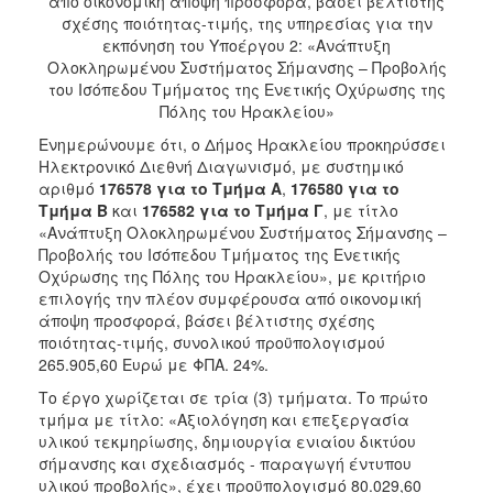
από οικονομική άποψη προσφορά, βάσει βέλτιστης
σχέσης ποιότητας-τιμής, της υπηρεσίας για την
2018
εκπόνηση του Υποέργου 2: «Ανάπτυξη
2017
Ολοκληρωμένου Συστήματος Σήμανσης – Προβολής
του Ισόπεδου Τμήματος της Ενετικής Οχύρωσης της
2016
Πόλης του Ηρακλείου»
2015
Ενημερώνουμε ότι, ο Δήμος Ηρακλείου προκηρύσσει
2013
Ηλεκτρονικό Διεθνή Διαγωνισμό, με συστημικό
αριθμό
176578 για το Τμήμα Α
,
176580 για το
Τμήμα Β
και
176582 για το Τμήμα Γ
, με τίτλο
«Ανάπτυξη Ολοκληρωμένου Συστήματος Σήμανσης –
Προβολής του Ισόπεδου Τμήματος της Ενετικής
Ο
Οχύρωσης της Πόλης του Ηρακλείου», με κριτήριο
ΤΟΠΟΣ
επιλογής την πλέον συμφέρουσα από οικονομική
ΜΑΣ
άποψη προσφορά, βάσει βέλτιστης σχέσης
ποιότητας-τιμής, συνολικού προϋπολογισμού
ΠΟΛΙΤΙΣΜΟΣ
265.905,60 Ευρώ με ΦΠΑ. 24%.
Το έργο χωρίζεται σε τρία (3) τμήματα. Το πρώτο
ΑΝΘΕΚΤΙΚΗ
ΠΟΛΗ
τμήμα με τίτλο: «Αξιολόγηση και επεξεργασία
υλικού τεκμηρίωσης, δημιουργία ενιαίου δικτύου
σήμανσης και σχεδιασμός - παραγωγή έντυπου
υλικού προβολής», έχει προϋπολογισμό 80.029,60