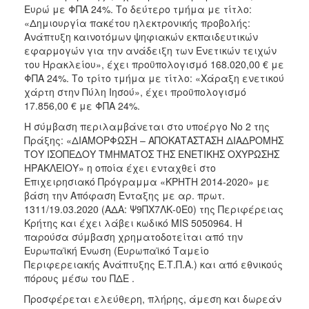
Ευρώ με ΦΠΑ 24%. Το δεύτερο τμήμα με τίτλο:
«Δημιουργία πακέτου ηλεκτρονικής προβολής:
Ανάπτυξη καινοτόμων ψηφιακών εκπαιδευτικών
εφαρμογών για την ανάδειξη των Ενετικών τειχών
του Ηρακλείου», έχει προϋπολογισμό 168.020,00 € με
ΦΠΑ 24%. Το τρίτο τμήμα με τίτλο: «Χάραξη ενετικού
χάρτη στην Πύλη Ιησού», έχει προϋπολογισμό
17.856,00 € με ΦΠΑ 24%.
Η σύμβαση περιλαμβάνεται στο υποέργο Νο 2 της
Πράξης: «ΔΙΑΜΟΡΦΩΣΗ – ΑΠΟΚΑΤΑΣΤΑΣΗ ΔΙΑΔΡΟΜΗΣ
ΤΟΥ ΙΣΟΠΕΔΟΥ ΤΜΗΜΑΤΟΣ ΤΗΣ ΕΝΕΤΙΚΗΣ ΟΧΥΡΩΣΗΣ
ΗΡΑΚΛΕΙΟΥ» η οποία έχει ενταχθεί στο
Επιχειρησιακό Πρόγραμμα «ΚΡΗΤΗ 2014-2020» με
βάση την Απόφαση Ένταξης με αρ. πρωτ.
1311/19.03.2020 (ΑΔΑ: Ψ9ΠΧ7ΛΚ-0Ε0) της Περιφέρειας
Κρήτης και έχει λάβει κωδικό MIS 5050964. Η
παρούσα σύμβαση χρηματοδοτείται από την
Ευρωπαϊκή Ένωση (Ευρωπαϊκό Ταμείο
Περιφερειακής Ανάπτυξης Ε.Τ.Π.Α.) και από εθνικούς
πόρους μέσω του ΠΔΕ .
Προσφέρεται ελεύθερη, πλήρης, άμεση και δωρεάν