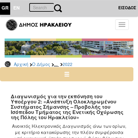
GR
EN
ΕΙΣΟΔΟΣ
Ο
Toggle
ΔΗΜΟΣ
navigati
Διακηρύξεις
-
Δημοπρασίες
Αρχείο
...
Αρχική
Ο Δήμος
2022
2026
2025
2024
Διαγωνισμός για την εκπόνηση του
2023
Υποέργου 2: «Ανάπτυξη Ολοκληρωμένου
Συστήματος Σήμανσης – Προβολής του
2022
Ισόπεδου Τμήματος της Ενετικής Οχύρωσης
της Πόλης του Ηρακλείου»
2021
Ανοικτός Ηλεκτρονικός Διαγωνισμός άνω των ορίων,
2020
με κριτήριο κατακύρωσης την πλέον συμφέρουσα
2019