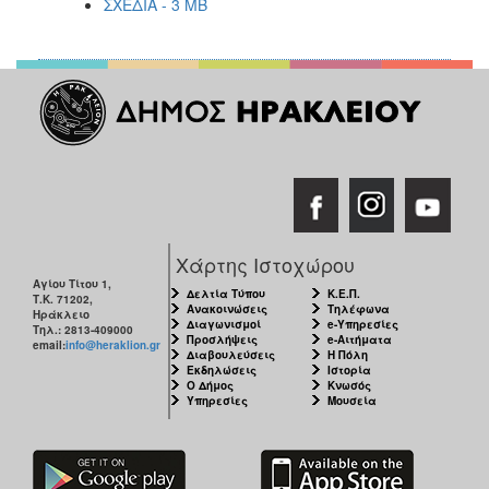
ΣΧΕΔΙΑ - 3 MB
Χάρτης Ιστοχώρου
Αγίου Τίτου 1,
Δελτία Τύπου
Κ.Ε.Π.
Τ.Κ. 71202,
Ανακοινώσεις
Τηλέφωνα
Ηράκλειο
Διαγωνισμοί
e-Υπηρεσίες
Τηλ.: 2813-409000
Προσλήψεις
e-Αιτήματα
email:
info@heraklion.gr
Διαβουλεύσεις
Η Πόλη
Εκδηλώσεις
Ιστορία
Ο Δήμος
Κνωσός
Υπηρεσίες
Μουσεία