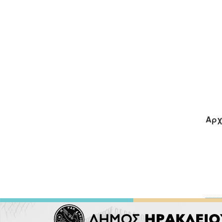
Η κ
Αρχ