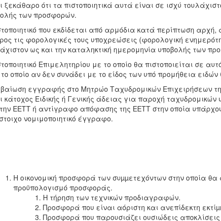
ι ξεκάθαρο ότι τα πιστοποιητικά αυτά είναι σε ισχύ τουλάχισ
ολής των προσφορών.
στοποιητικό που εκδίδεται από αρμόδια κατά περίπτωση αρχή, α
ρος τις φορολογικές τους υποχρεώσεις (φορολογική ενημερότητ
άχιστον ως και την καταληκτική ημερομηνία υποβολής των πρ
στοποιητικό Επιμελητηρίου με το οποίο θα πιστοποιείται σε αυ
 το οποίο αν δεν συνάδει με το είδος των υπό προμήθεια ειδώ
εβαίωση εγγραφής στο Μητρώο Ταχυδρομικών Επιχειρήσεων της 
ι κάτοχος Ειδικής ή Γενικής άδειας για παροχή ταχυδρομικών 
την ΕΕΤΤ ή αντίγραφο απόφασης της ΕΕΤΤ στην οποία υπάρχου
στοιχο νομιμοποιητικό έγγραφο.
Η οικονομική προσφορά των συµµετεχόντων στην οποία θα
προϋπολογισμό προσφοράς.
Η τήρηση των τεχνικών προδιαγραφών.
Προσφορά που είναι αόριστη και ανεπίδεκτη εκτί
Προσφορά που παρουσιάζει ουσιώδεις αποκλίσεις α