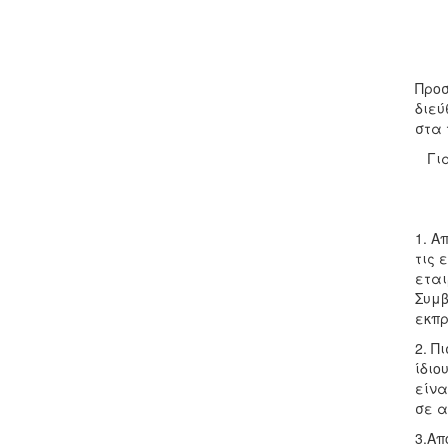
Προσ
διεύ
στα 
Για
1. Α
τις 
εται
Συμβ
εκπρ
2. Π
ίδιο
είνα
σε α
3.Απ