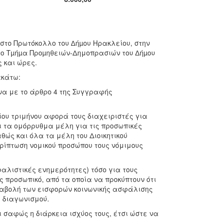
στο Πρωτόκολλο
του ∆ήµου Ηρακλείου, στην
ό το Tµήµα Προµηθειών-Δημοπρασιών του ∆ήµου
ς και ώρες.
ακάτω:
α με το άρθρο 4 της Συγγραφής
ίου τριμήνου αφορά τους διαχειριστές για
και τα ομόρρυθμα μέλη για τις προσωπικές
αθώς και όλα τα μέλη του Διοικητικού
ερίπτωση νομικού προσώπου τους νόμιμους
αλιστικές ενημερότητες) τόσο για τους
ς προσωπικό, από τα οποία να προκύπτουν ότι
αταβολή των εισφορών κοινωνικής ασφάλισης
 διαγωνισμού.
 σαφώς η διάρκεια ισχύος τους, έτσι ώστε να