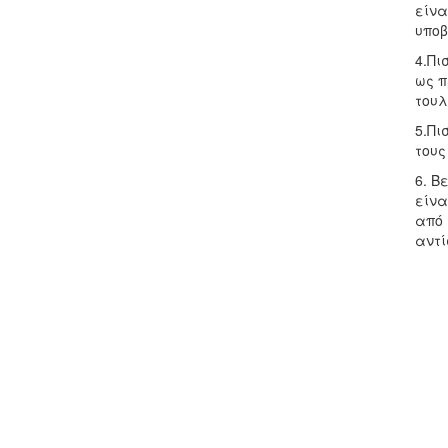
είνα
υποβ
4.Πι
ως π
τουλ
5.Πι
τους
6. Β
είνα
από 
αντί