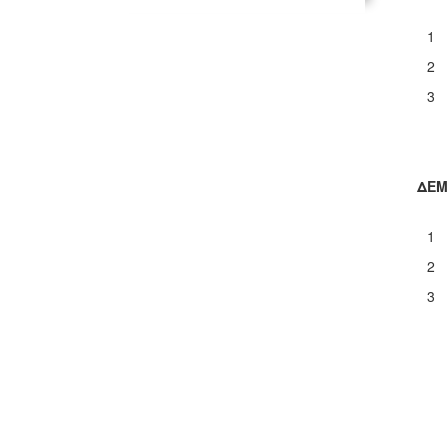
1
2
3
ΔΕΜ
1
2
3