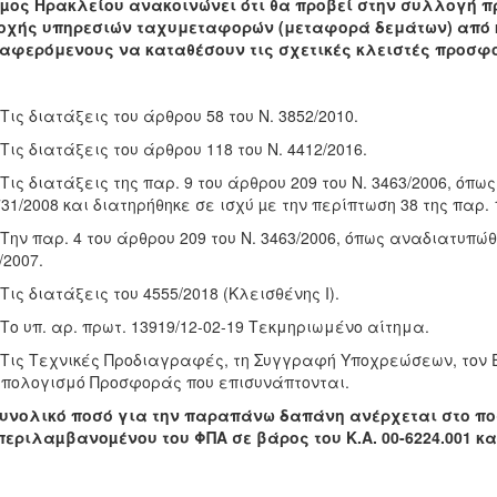
ήµος Ηρακλείου ανακοινώνει ότι θα προβεί στην συλλογή 
οχής υπηρεσιών ταχυμεταφορών (μεταφορά δεμάτων) από κα
ιαφερόμενους να καταθέσουν τις σχετικές κλειστές προσφ
ις διατάξεις του άρθρου 58 του Ν. 3852/2010.
ις διατάξεις του άρθρου 118 του Ν. 4412/2016.
ις διατάξεις της παρ. 9 του άρθρου 209 του Ν. 3463/2006, όπως
731/2008 και διατηρήθηκε σε ισχύ µε την περίπτωση 38 της παρ. 
ην παρ. 4 του άρθρου 209 του Ν. 3463/2006, όπως αναδιατυπώθη
/2007.
ις διατάξεις του 4555/2018 (Κλεισθένης I).
ο υπ. αρ. πρωτ. 13919/12-02-19 Τεκμηριωμένο αίτημα.
ις Τεχνικές Προδιαγραφές, τη Συγγραφή Υποχρεώσεων, τον Εν
πολογισμό Προσφοράς που επισυνάπτονται.
υνολικό ποσό για την παραπάνω δαπάνη ανέρχεται στο ποσ
περιλαµβανοµένου του ΦΠΑ σε βάρος του
Κ.Α. 00-6224.001
κα