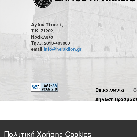
Αγίου Τίτου 1,
Τ.Κ. 71202,
Ηράκλειο
Τηλ.: 2813-409000
email:
info@heraklion.gr
Επικοινωνία
Ό
Δήλωση Προσβασ
Πολιτική Χρήσης Cookies