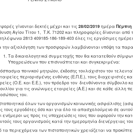
φορές γίνονται δεκτές µέχρι και τις
28/02/2019
ημέρα
Πέμπτη
θυνση Αγίου Τίτου 1, Τ.Κ. 71202 και πληροφορίες δίνονται απ
τηλέφωνα 2813 409185-186-189-403 όλες τις εργάσιμες ημέρε
 την αξιολόγηση των προσφορών λαμβάνονται υπόψη τα παρ
Τα δικαιολογητικά συμμετοχής που θα κατατεθούν σύμφων
Υποχρεώσεων που επισυνάπτεται και συγκεκριμένα:
πόσπασμα ποινικού μητρώου, έκδοσης τουλάχιστον του τελευτα
εταιρείες περιορισμένης ευθύνης (Ε.Π.Ε.), τους διαχειριστές 
ρείες (Ο.Ε. και Ε.Ε.), τον πρόεδρο τον διευθύνοντα σύμβουλο κ
ουλίου για τις ανώνυμες εταιρείες (Α.Ε.) και σε κάθε άλλη π
οσώπους του.
ιστοποιητικά όλων των οργανισμών κοινωνικής ασφάλισης (ασφ
υς τους εργοδότες όσο και για όλο το απασχολούμενο σε αυτού
ι ενήμεροι ως προς τις υποχρεώσεις τους που αφορούν την κ
υτούς τους οργανισμούς κατά την ημερομηνία διενέργειας του
ό τα περιεχόμενα των πιστοποιητικών χρειάζεται να προκύπτει