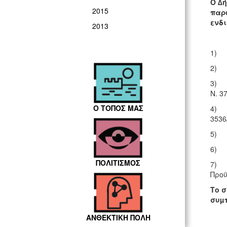
Ο ∆
2015
παρ
ενδ
2013
1) Τ
2) Τ
3) Τ
Ν. 3
Ο ΤΟΠΟΣ ΜΑΣ
4) Τ
3536
5) Τ
6) Τ
ΠΟΛΙΤΙΣΜΟΣ
7) Τ
Προϋ
Το σ
συµ
ΑΝΘΕΚΤΙΚΗ ΠΟΛΗ