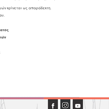
μών κρίνεται ως απαράδεκτη.
ου.
ματος
ιών
ς