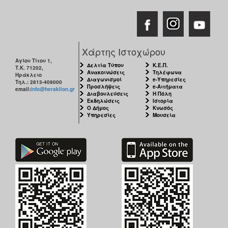
Χάρτης Ιστοχώρου
Αγίου Τίτου 1,
Δελτία Τύπου
Κ.Ε.Π.
Τ.Κ. 71202,
Ανακοινώσεις
Τηλέφωνα
Ηράκλειο
Διαγωνισμοί
e-Υπηρεσίες
Τηλ.: 2813-409000
Προσλήψεις
e-Αιτήματα
email:
info@heraklion.gr
Διαβουλεύσεις
Η Πόλη
Εκδηλώσεις
Ιστορία
Ο Δήμος
Κνωσός
Υπηρεσίες
Μουσεία