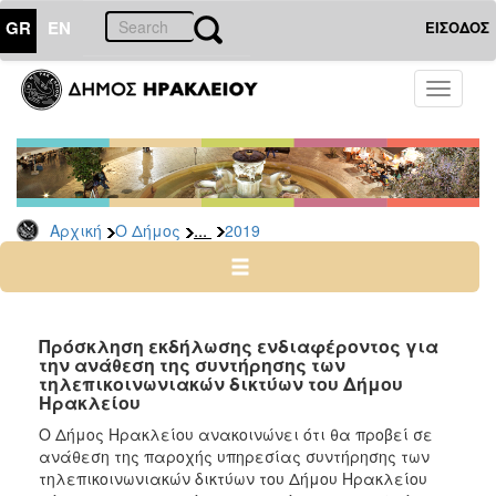
GR
EN
ΕΙΣΟΔΟΣ
Ο
Toggle
ΔΗΜΟΣ
navigati
Διακηρύξεις
-
Δημοπρασίες
Αρχείο
...
Αρχική
Ο Δήμος
2019
2026
2025
2024
Πρόσκληση εκδήλωσης ενδιαφέροντος για
2023
την ανάθεση της συντήρησης των
τηλεπικοινωνιακών δικτύων του Δήμου
2022
Ηρακλείου
2021
Ο Δήμος Ηρακλείου ανακοινώνει ότι θα προβεί σε
2020
ανάθεση της παροχής υπηρεσίας συντήρησης των
τηλεπικοινωνιακών δικτύων του Δήμου Ηρακλείου
2019