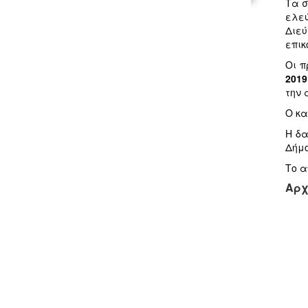
Τα σ
ελεύ
Διεύ
επικ
Οι π
201
την 
Ο κα
Η δα
Δήμο
Το α
Αρχ