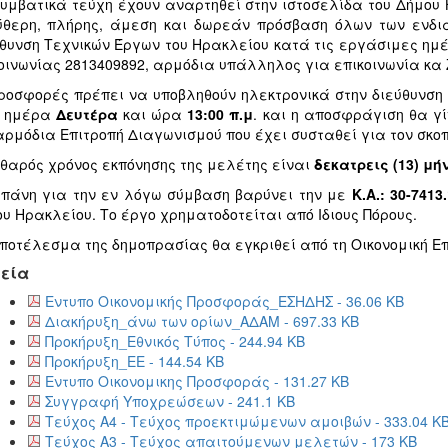
υμβατικά τεύχη έχουν αναρτηθεί στην ιστοσελίδα του Δήμου Η
θερη, πλήρης, άμεση και δωρεάν πρόσβαση όλων των ενδι
θυνση Τεχνικών Έργων του Ηρακλείου κατά τις εργάσιμες ημέρ
οινωνίας 2813409892, αρμόδια υπάλληλος για επικοινωνία κ
ροσφορές πρέπει να υποβληθούν ηλεκτρονικά στην διεύθυνση w
9
ημέρα
Δευτέρα
και ώρα
13:00 π.μ
. και η αποσφράγιση θα γί
αρμόδια Επιτροπή Διαγωνισμού που έχει συσταθεί για τον σκοπ
θαρός χρόνος εκπόνησης της μελέτης είναι
δεκατρεις (13) μή
πάνη για την εν λόγω σύμβαση βαρύνει την με
Κ.Α.: 30-7413
υ Ηρακλείου. Το έργο χρηματοδοτείται από Ιδιους Πόρους.
ποτέλεσμα της δημοπρασίας θα εγκριθεί από τη Οικονομική Επ
εία
Εντυπο Οικονομικής Προσφοράς_ΕΣΗΔΗΣ - 36.06 KB
Διακήρυξη_άνω των ορίων_ΑΔΑΜ - 697.33 KB
Προκήρυξη_Εθνικός Τύπος - 244.94 KB
Προκήρυξη_ΕΕ - 144.54 KB
Εντυπο Οικονομικης Προσφοράς - 131.27 KB
Συγγραφή Υποχρεώσεων - 241.1 KB
Τεύχος Α4 - Τεύχος προεκτιμώμενων αμοιβών - 333.04 K
Τεύχος Α3 - Τεύχος απαιτούμενων μελετών - 173 KB