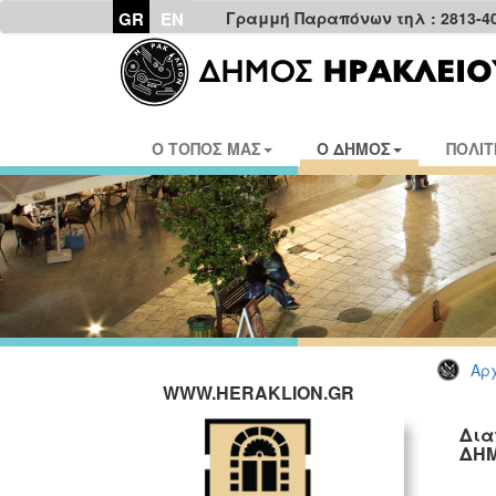
GR
EN
Γραμμή Παραπόνων τηλ : 2813-4
Ο ΤΟΠΟΣ ΜΑΣ
Ο ΔΗΜΟΣ
ΠΟΛΙΤ
Αρχ
WWW.HERAKLION.GR
Δια
ΔΗΜ