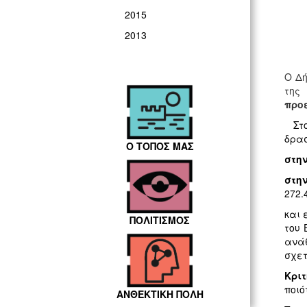
2015
2013
Ο Δή
της
προε
Στ
δρασ
Ο ΤΟΠΟΣ ΜΑΣ
στη
στη
272.
και 
ΠΟΛΙΤΙΣΜΟΣ
του 
ανάθ
σχετ
Κρι
ποιό
ΑΝΘΕΚΤΙΚΗ ΠΟΛΗ