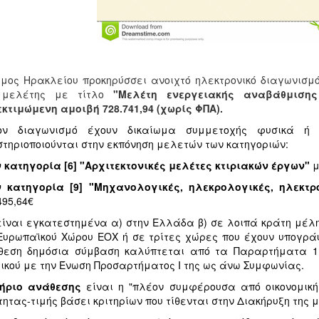
μος Ηρακλείου προκηρύσσει ανοιχτό ηλεκτρονικό διαγωνισμ
 μελέτης με τίτλο
"Μελέτη ενεργειακής αναβάθμισης
κτιμώμενη αμοιβή 728.741,94 (χωρίς ΦΠΑ).
ον διαγωνισμό έχουν δικαίωμα συμμετοχής φυσικά ή
τηριοποιούνται στην εκπόνηση μελετών των κατηγοριών:
ν κατηγορία
[6] "Αρχιτεκτονικές μελέτες κτιριακών έργων"
μ
ν κατηγορία [9] "Μηχανολογικές, ηλεκρολογικές, ηλεκτ
495,64€
είναι εγκατεστημένα α) στην Ελλάδα β) σε λοιπά κράτη μέλ
Ευρωπαϊκού Χώρου ΕΟΧ ή σε τρίτες χώρες που έχουν υπογράψ
εση δημόσια σύμβαση καλύπτεται από τα Παραρτήματα 1, 2
ικού με την Ένωση Προσαρτήματος I της ως άνω Συμφωνίας.
τήριο ανάθεσης
είναι η "πλέον συμφέρουσα από οικονομικ
τητας-τιμής βάσει κριτηρίων που τίθενται στην Διακήρυξη της 