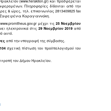
ρακλείου (www.heraklion.gr) και προσφέρεται
αφερομένων. Πληροφορίες δίδονται από την
ες & ώρες, τηλ. επικοινωνίας 2813409825 fax
α Ζαφειρένια Καραγιαννάκη.
ww.promitheus.gov.gr μέχρι τις
25 Νοεμβρίου
νει ηλεκτρονικά στις
29 Νοεμβρίου 2019
από
ό αυτό.
νες
από την υπογραφή της σύμβασης.
.104
σχετική πίστωση του προϋπολογισμού του
ιτροπή του Δήμου Ηρακλείου.
B