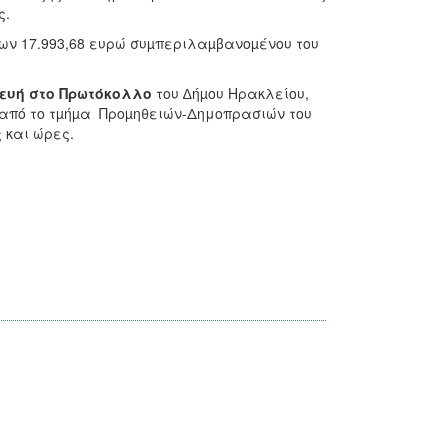
ς.
ων 17.993,68 ευρώ συµπεριλαµβανοµένου του
ευή στο Πρωτόκολλο
του ∆ήµου Ηρακλείου,
αι από το τµήµα Προµηθειών-Δημοπρασιών του
ς και ώρες.