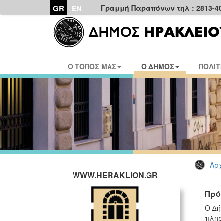
GR
EN
Γραμμή Παραπόνων τηλ : 2813-4
Ο ΤΟΠΟΣ ΜΑΣ
Ο ΔΗΜΟΣ
ΠΟΛΙΤ
Αρχ
WWW.HERAKLION.GR
Πρό
Ο ∆ή
πληρ