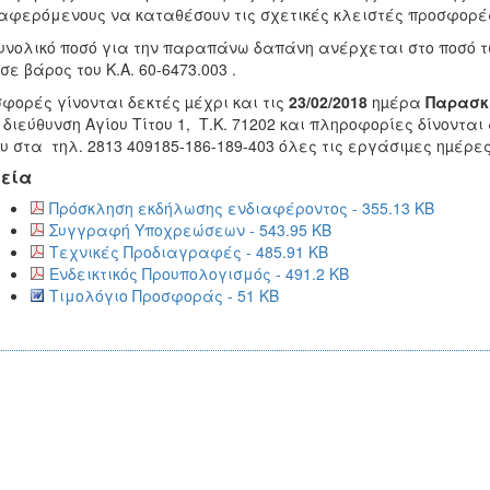
αφερόμενους να καταθέσουν τις σχετικές κλειστές προσφορέ
υνολικό ποσό για την παραπάνω δαπάνη ανέρχεται στο ποσό τ
σε βάρος του Κ.Α. 60-6473.003 .
φορές γίνονται δεκτές µέχρι και τις
23/02/2018
ηµέρα
Παρασκ
 διεύθυνση Αγίου Τίτου 1, Τ.Κ. 71202 και πληροφορίες δίνοντ
υ στα τηλ. 2813 409185-186-189-403 όλες τις εργάσιµες ηµέρε
εία
Πρόσκληση εκδήλωσης ενδιαφέροντος - 355.13 KB
Συγγραφή Υποχρεώσεων - 543.95 KB
Τεχνικές Προδιαγραφές - 485.91 KB
Ενδεικτικός Προυπολογισμός - 491.2 KB
Τιμολόγιο Προσφοράς - 51 KB