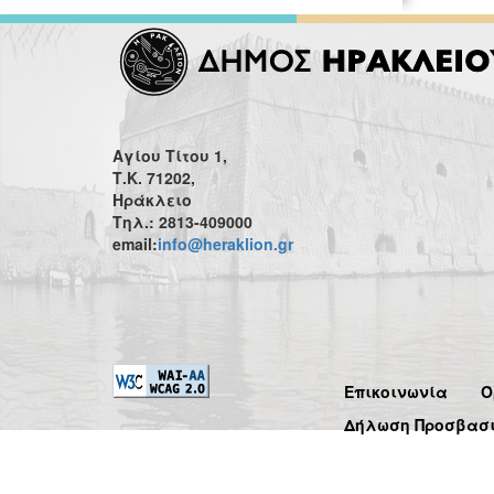
Αγίου Τίτου 1,
Τ.Κ. 71202,
Ηράκλειο
Τηλ.: 2813-409000
email:
info@heraklion.gr
Επικοινωνία
Ό
Δήλωση Προσβασ