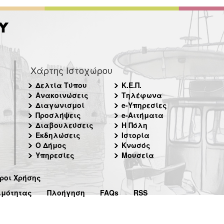
Χάρτης Ιστοχώρου
Δελτία Τύπου
Κ.Ε.Π.
Ανακοινώσεις
Τηλέφωνα
Διαγωνισμοί
e-Υπηρεσίες
Προσλήψεις
e-Αιτήματα
Διαβουλεύσεις
Η Πόλη
Εκδηλώσεις
Ιστορία
Ο Δήμος
Κνωσός
Υπηρεσίες
Μουσεία
ροι Χρήσης
ιμότητας
Πλοήγηση
FAQs
RSS