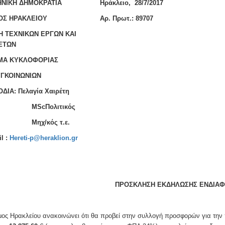
ΝΙΚΗ ΔΗΜΟΚΡΑΤΙΑ
Ηράκλειο, 28/7/2017
ΟΣ ΗΡΑΚΛΕΙΟΥ
Aρ. Πρωτ.: 89707
Η ΤΕΧΝΙΚΩΝ ΕΡΓΩΝ ΚΑΙ
ΕΤΩΝ
ΜΑ ΚΥΚΛΟΦΟΡΙΑΣ
ΓΚΟΙΝΩΝΙΩΝ
ΔΙA: Πελαγία Χαιρέτη
cΠολιτικός
χ/κός τ.ε.
l :
Hereti-p@heraklion.gr
ΠΡΟΣΚΛΗΣΗ ΕΚΔΗΛΩΣΗΣ ΕΝΔΙΑ
ος Ηρακλείου ανακοινώνει ότι θα προβεί στην συλλογή προσφορών για την