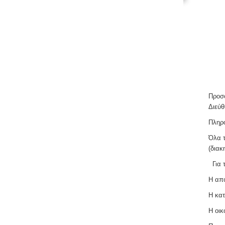
Προσφ
Διεύθ
Πληρο
Όλα τ
(διακ
Για 
Η απ
Η κα
Η οικ