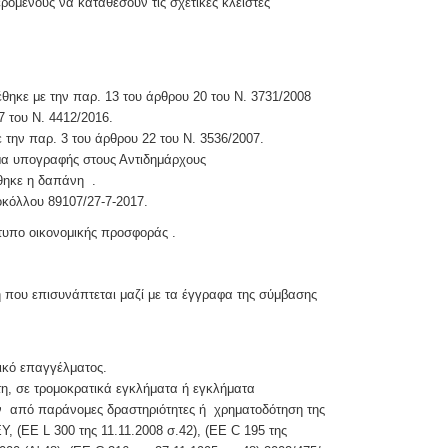
ρόμενους να καταθέσουν τις σχετικές κλειστές
έθηκε με την παρ. 13 του άρθρου 20 του Ν. 3731/2008
7 του Ν. 4412/2016.
την παρ. 3 του άρθρου 22 του Ν. 3536/2007.
α υπογραφής στους Αντιδημάρχους
θηκε η δαπάνη .
οκόλλου 89107/27-7-2017.
τυπο οικονομικής προσφοράς .
 που επισυνάπτεται μαζί με τα έγγραφα της σύμβασης
ικό επαγγέλματος.
η, σε τρομοκρατικά εγκλήματα ή εγκλήματα
ων από παράνομες δραστηριότητες ή χρηματοδότηση της
, (ΕΕ L 300 της 11.11.2008 σ.42), (ΕΕ C 195 της