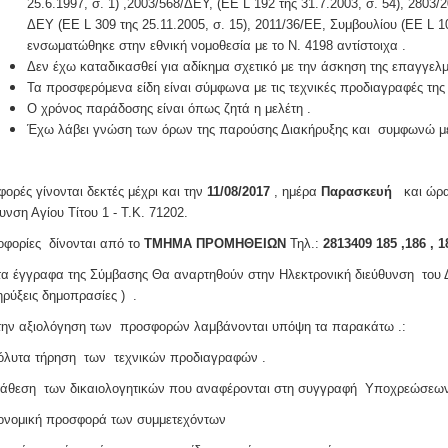
25.6.1997, σ. 1) ,2003/568/ΔΕΥ, (ΕΕ L 192 της 31.7.2003, σ. 54), 2803/2
ΔΕΥ (ΕΕ L 309 της 25.11.2005, σ. 15), 2011/36/ΕΕ, Συμβουλίου (ΕΕ L 101
ενσωματώθηκε στην εθνική νομοθεσία με το Ν. 4198 αντίστοιχα .
Δεν έχω καταδικασθεί για αδίκημα σχετικό με την άσκηση της επαγγελμ
Τα προσφερόμενα είδη είναι σύμφωνα με τις τεχνικές προδιαγραφές της 
Ο χρόνος παράδοσης είναι όπως ζητά η μελέτη .
Έχω λάβει γνώση των όρων της παρούσης Διακήρυξης και συμφωνώ με
ορές γίνονται δεκτές μέχρι και την
11/08/2017
, ημέρα
Παρασκευή
και ώρα 
υνση Αγίου Τίτου 1 - Τ.Κ. 71202.
φορίες δίνονται από το
ΤΜΗΜΑ ΠΡΟΜΗΘΕΙΩΝ
Τηλ.:
2813409 185 ,186 , 
α έγγραφα της Σύμβασης Θα αναρτηθούν στην Ηλεκτρονική διεύθυνση του Δή
ηρύξεις δημοπρασίες ) .
την αξιολόγηση των προσφορών λαμβάνονται υπόψη τα παρακάτω .:
όλυτα τήρηση των τεχνικών προδιαγραφών .
τάθεση των δικαιολογητικών που αναφέρονται στη συγγραφή Υποχρεώσεων
ονομική προσφορά των συμμετεχόντων