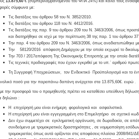
ους
13.875,60
€ (συμπεριλαμβανομένου του ΦΠΑ 24%) και καλεί τους ενδιαφε
φορές σύμφωνα με:
Τις διατάξεις του άρθρου 58 του Ν. 3852/2010.
Τις διατάξεις του άρθρου 118 του Ν. 4412/2016.
Τις διατάξεις της παρ. 9 του άρθρου 209 του Ν. 3463/2006, όπως προστ
και διατηρήθηκε σε ισχύ με την περίπτωση 38 της παρ. 1 του άρθρου 37
Την παρ. 4 του άρθρου 209 του Ν. 3463/2006, όπως αναδιατυπώθηκε με 
Την 58120/2016 απόφαση Δημάρχου με την οποία εκχωρεί το δικαίωμ
Την 703 / 2017απόφαση Της Οικονομικής Επιτροπής με την οποία διατέ
Τις τεχνικές προδιαγραφές που έχουν εγκριθεί με το υπ.΄ αριθμού πρωτ
Τη Συγγραφή Υποχρεώσεων, τον Ενδεικτικό Προϋπολογισμό και το έν
νολικό ποσό για την παραπάνω δαπάνη ανέρχεται στα 13.875,60€. ευρώ .
με την προσφορά του ο προμηθευτής πρέπει να καταθέσει υπεύθυνη δήλωση
α δηλώνει :
Η επιχείρησή μου είναι ενήμερη φορολογικά και ασφαλιστικά.
Η επιχείρησή μου είναι εγγεγραμμένη στο Επιμελητήριο σε σχετικό κωδ
Δεν έχω συμμετέχει σε εγκληματική οργάνωση, σε δωροδοκία, σε απάτ
συνδεόμενα με τρομοκρατικές δραστηριότητες , σε νομιμοποίηση εσόδ
τρομοκρατίας όπως αυτά ορίζονται στις αποφάσεις-πλαίσια 2008/841/ΔΕΥ