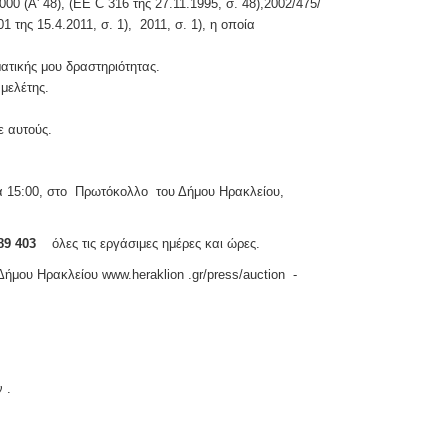
000 (Α' 48), (ΕΕ C 316 της 27.11.1995, σ. 48),2002/475/
 της 15.4.2011, σ. 1), 2011, σ. 1), η οποία
ατικής μου δραστηριότητας.
μελέτης.
 αυτούς.
15:00, στο Πρωτόκολλο του Δήμου Ηρακλείου,
189 403
όλες τις εργάσιμες ημέρες και ώρες.
μου Ηρακλείου www.heraklion .gr/press/auction -
 .