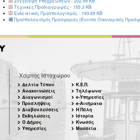
Συγγραφή Υποχρεώσεων - 202.99 KB
Τεχνικές Προδιαγραφές - 155.3 KB
Ενδεικτικός Προϋπολογισμός - 193.65 KB
Προϋπολογισμός Προσφοράς (Έντυπο Οικονομικής Προσφο
Χάρτης Ιστοχώρου
Δελτία Τύπου
Κ.Ε.Π.
Ανακοινώσεις
Τηλέφωνα
Διαγωνισμοί
e-Υπηρεσίες
Προσλήψεις
e-Αιτήματα
Διαβουλεύσεις
Η Πόλη
Εκδηλώσεις
Ιστορία
Ο Δήμος
Κνωσός
Υπηρεσίες
Μουσεία