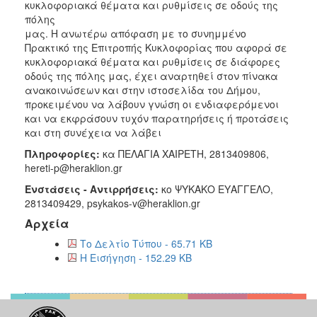
κυκλοφοριακά θέματα και ρυθμίσεις σε οδούς της
2018
πόλης
μας. H ανωτέρω απόφαση με το συνημμένο
2017
Πρακτικό της Επιτροπής Κυκλοφορίας που αφορά σε
2016
κυκλοφοριακά θέματα και ρυθμίσεις σε διάφορες
οδούς της πόλης μας, έχει αναρτηθεί στον πίνακα
2015
ανακοινώσεων και στην ιστοσελίδα του Δήμου,
2013
προκειμένου να λάβουν γνώση οι ενδιαφερόμενοι
και να εκφράσουν τυχόν παρατηρήσεις ή προτάσεις
και στη συνέχεια να λάβει
Πληροφορίες:
κα ΠΕΛΑΓΙΑ ΧΑΙΡΕΤΗ, 2813409806,
hereti-p@heraklion.gr
Ο
ΤΟΠΟΣ
Ενστάσεις - Αντιρρήσεις:
κο ΨΥΚΑΚΟ ΕΥΑΓΓΕΛΟ,
ΜΑΣ
2813409429, psykakos-v@heraklion.gr
Αρχεία
ΠΟΛΙΤΙΣΜΟΣ
Το Δελτίο Τύπου - 65.71 KB
ΑΝΘΕΚΤΙΚΗ
Η Εισήγηση - 152.29 KB
ΠΟΛΗ