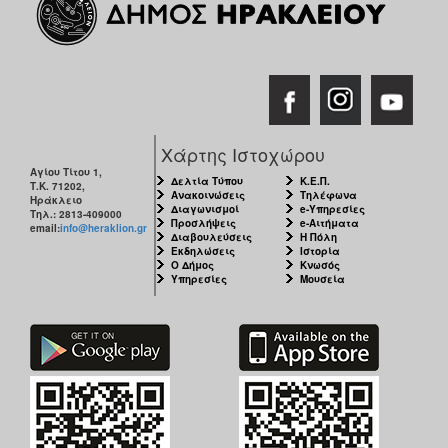
Χάρτης Ιστοχώρου
Αγίου Τίτου 1,
Δελτία Τύπου
Κ.Ε.Π.
Τ.Κ. 71202,
Ανακοινώσεις
Τηλέφωνα
Ηράκλειο
Διαγωνισμοί
e-Υπηρεσίες
Τηλ.: 2813-409000
Προσλήψεις
e-Αιτήματα
email:
info@heraklion.gr
Διαβουλεύσεις
Η Πόλη
Εκδηλώσεις
Ιστορία
Ο Δήμος
Κνωσός
Υπηρεσίες
Μουσεία