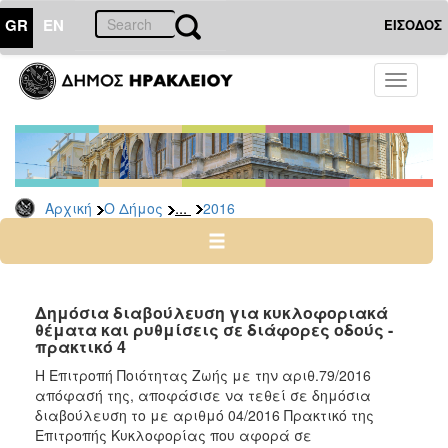
GR
EN
ΕΙΣΟΔΟΣ
Ο
Toggle
ΔΗΜΟΣ
navigati
Διακηρύξεις
-
Δημοπρασίες
Αρχείο
...
Αρχική
Ο Δήμος
2016
2026
2025
2024
Δημόσια διαβούλευση για κυκλοφοριακά
2023
θέματα και ρυθμίσεις σε διάφορες οδούς -
πρακτικό 4
2022
Η Επιτροπή Ποιότητας Ζωής με την αριθ.79/2016
2021
απόφασή της, αποφάσισε να τεθεί σε δημόσια
2020
διαβούλευση το με αριθμό 04/2016 Πρακτικό της
Επιτροπής Κυκλοφορίας που αφορά σε
2019