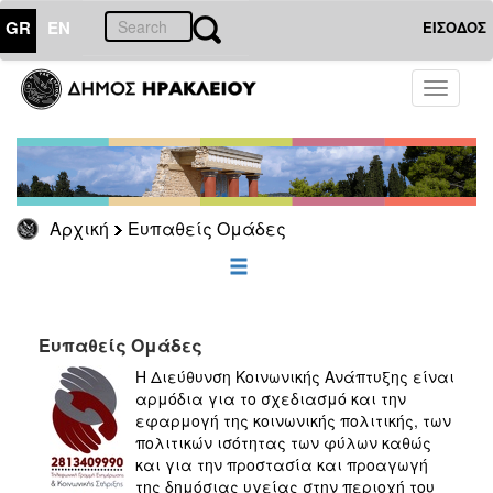
GR
EN
ΕΙΣΟΔΟΣ
ΕΥΠΑΘΕΙΣ
Toggle
ΟΜΑΔΕΣ
navigati
Επιδόματα
&
Παροχές
για
Οικονομική
Αρχική
Ευπαθείς Ομάδες
Αδυναμία
&
Φυσικές
Καταστροφές
Ευπαθείς Ομάδες
Η Διεύθυνση Κοινωνικής Ανάπτυξης είναι
αρμόδια για το σχεδιασμό και την
ΕΠΙΚΑΙΡΟΤΗΤΑ
εφαρμογή της κοινωνικής πολιτικής, των
πολιτικών ισότητας των φύλων καθώς
και για την προστασία και προαγωγή
ΔΗΜΟΤΗΣ
της δημόσιας υγείας στην περιοχή του