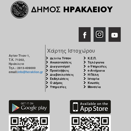
Χάρτης Ιστοχώρου
Αγίου Τίτου 1,
Δελτία Τύπου
Κ.Ε.Π.
Τ.Κ. 71202,
Ανακοινώσεις
Τηλέφωνα
Ηράκλειο
Διαγωνισμοί
e-Υπηρεσίες
Τηλ.: 2813-409000
Προσλήψεις
e-Αιτήματα
email:
info@heraklion.gr
Διαβουλεύσεις
Η Πόλη
Εκδηλώσεις
Ιστορία
Ο Δήμος
Κνωσός
Υπηρεσίες
Μουσεία