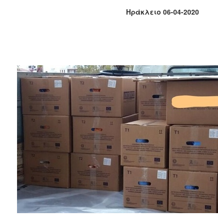
Κοινοτικής
Ηράκλειο 06-04-2020
Φροντίδας
(Κ.Α.Π.Η.)
Κέντρα
Δημιουργικής
Απασχόλησης
Παιδιών
(Κ.Δ.Α.Π.)
Κέντρα
Ημερήσιας
Φροντίδας
Ηλικιωμένων
(Κ.Η.Φ.Η.)
Κ.Δ.Α.Π.Α.μεΑ.
Αδειοδότηση
&
Έλεγχος
Βρεφονηπιακών
Σταθμών
Δημοτικό