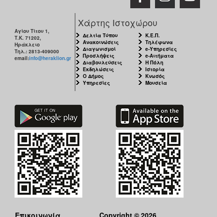
Χάρτης Ιστοχώρου
Αγίου Τίτου 1,
Δελτία Τύπου
Κ.Ε.Π.
Τ.Κ. 71202,
Ανακοινώσεις
Τηλέφωνα
Ηράκλειο
Διαγωνισμοί
e-Υπηρεσίες
Τηλ.: 2813-409000
Προσλήψεις
e-Αιτήματα
email:
info@heraklion.gr
Διαβουλεύσεις
Η Πόλη
Εκδηλώσεις
Ιστορία
Ο Δήμος
Κνωσός
Υπηρεσίες
Μουσεία
Επικοινωνία
Copyright © 2026