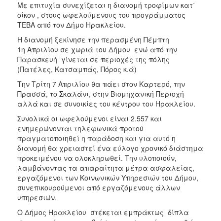
Με επιτυχία συνεχίζεται η διανομή τροφίμων κατ΄
Ιατρείο
οίκον , στους ωφελούμενους του προγράμματος
Ξενώνας
ΤΕΒΑ από τον Δήμο Ηρακλείου.
Φιλοξενίας
Η διανομή ξεκίνησε την περασμένη Πέμπτη
Γυναικών
1η Απριλίου σε χωριά του Δήμου ενώ από την
Κέντρο
Παρασκευή γίνεται σε περιοχές της πόλης
Κοινότητας
(Πατέλες, Κατσαμπάς, Πόρος κ.ά)
Κοινωνικό
Την Τρίτη 7 Απριλίου θα πάει στον Καρτερό, την
Φαρμακείο
Πρασσά, το Σκαλάνι, στην Βιομηχανική Περιοχή
αλλά και σε συνοικίες του κέντρου του Ηρακλείου.
Κοινωνικό
Παντοπωλείο
Συνολικά οι ωφελούμενοι είναι 2.557 και
ενημερώνονται τηλεφωνικά προτού
Ισότητα
πραγματοποιηθεί η παράδοση και για αυτό η
των
διανομή θα χρειαστεί ένα εύλογο χρονικό διάστημα
Φύλων
προκειμένου να ολοκληρωθεί. Την υλοποιούν,
Υγεία
λαμβάνοντας τα απαραίτητα μέτρα ασφαλείας,
εργαζόμενοι των Κοινωνικών Υπηρεσιών του Δήμου,
Αυτόματοι
συνεπικουρούμενοι από εργαζόμενους άλλων
Απινιδωτές
υπηρεσιών.
Ο Δήμος Ηρακλείου στέκεται εμπράκτως δίπλα