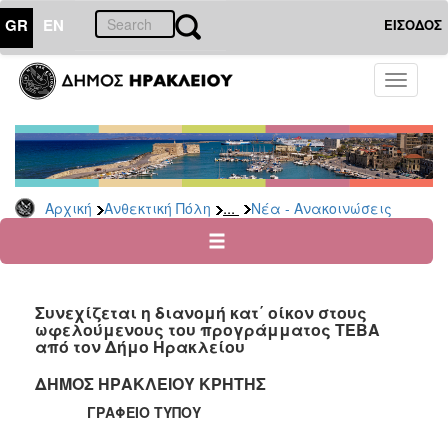
GR
EN
ΕΙΣΟΔΟΣ
ΑΝΘΕΚΤΙΚΗ
Toggle
ΠΟΛΗ
navigati
Κοινωνική
Πολιτική
Νέα
-
...
Αρχική
Ανθεκτική Πόλη
Νέα - Ανακοινώσεις
Ανακοινώσεις
Επιδόματα
&
Παροχές
Συνεχίζεται η διανομή κατ΄ οίκον στους
για
ωφελούμενους του προγράμματος ΤΕΒΑ
Οικονομική
από τον Δήμο Ηρακλείου
Αδυναμία
&
ΔΗΜΟΣ ΗΡΑΚΛΕΙΟΥ ΚΡΗΤΗΣ
Φυσικές
ΓΡΑΦΕΙΟ ΤΥΠΟΥ
Καταστροφές
Κέντρα