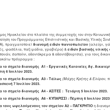
μος Ηρακλείου στο πλαίσιο της συμμετοχής του στην Κοινωνικ
οίηση του Προγράμματος Επισιτιστικής και Βασικής Υλικής Συ
Α), πραγματοποιεί
διανομή
ειδών παντοπωλείου
(αλεύρι, γά
ς, φασόλια, παξιμάδια, γραβιέρα) &
ειδών βασικής υλικής
ουάν, σαπούνι, οδοντόκρεμα & οδοντόβουρτσα), για τους δικ
ακάτω πρόγραμμα :
α το σημείο διανομής Α1 - Εργατικές Κατοικίες Αγ. Αικατε
τη 6 Ιουλίου 2023.
α το σημείο διανομής Α3 - Τάλως
(Μάχης Κρήτης & Ελύρου, 
σκευή 7 Ιουλίου 2023.
α το σημείο διανομής Α4 - ΑΣΙΤΕΣ : Τετάρτη 5 Ιουλίου 2023.
α το σημείο διανομής
A
6 - ΚΥΠΑΡΙΣΣ
Ι : Πέμπτη 6 Ιουλίου 2023
α τους ωφελούμενους του σημείου Α2 – ΠΑΓΚΡΗΤΙΟ
η διανομ