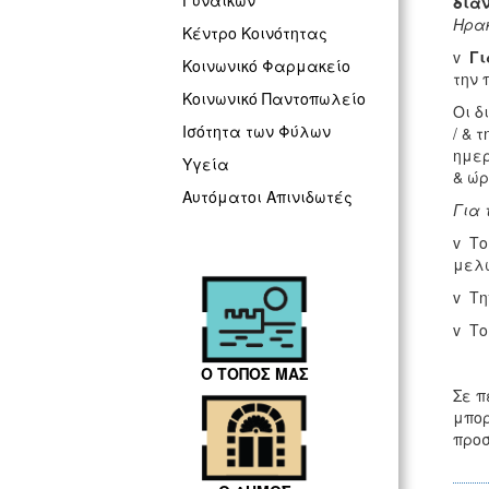
Γυναικών
δια
Ηρακ
Κέντρο Κοινότητας
v
Γι
Κοινωνικό Φαρμακείο
την 
Κοινωνικό Παντοπωλείο
Οι δ
Ισότητα των Φύλων
/ & 
ημερ
Υγεία
& ώρ
Αυτόματοι Απινιδωτές
Για 
v Το
μελώ
v Τη
v Το
Ο ΤΟΠΟΣ ΜΑΣ
Σε π
μπορ
προσ