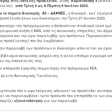
νομής στις Πατέλες Ηρακλείου,
δ/νση:
Καραϊσκάκη 4
(δίπλα 
λείου),
από
Τρίτη 4 ως & Πέμπτη 6 Ιουλίου 2023
.
α το σημείο διανομής Α5 – ΔΑΦΝΕΣ ,
η διανομή - κατ’ εξαίρ
προσέλευση όλων των δικαιούχων, την Τρίτη 27 Ιουνίου 2023.
ικαιούχοι του προγράμματος ειδοποιούνται σταδιακά (ανά ημ
τηλεφωνική κλήση ή MAIL από τις κοινωνικές υπηρεσίες του Δήμ
ομηνία και την ώρα παραλαβής των προϊόντων. Παρακαλούνται
α προσέλευσης) που θα λαμβάνουν.
την παραλαβή των προϊόντων οι δικαιούχοι απαιτείται να έχου
 βιβλιάριο κοινωνικής ασφάλισης ή άλλο επίσημο έγγραφο απ’ ό
ν της οικογένειάς τους.
ν απόφαση έγκρισης συμμετοχής στο πρόγραμμα ΚΕΑ.
 Δελτίο Αστυνομικής Ταυτότητας.
ερίπτωση που ο ωφελούμενος αδυνατεί να προσέλθει αυτοπρο
εί να παραλαμβάνει τρίτο πρόσωπο που επιπρόσθετα των α
κομίζει
εξουσιοδότηση
για την παραλαβή.