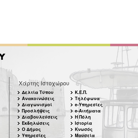
Χάρτης Ιστοχώρου
Δελτία Τύπου
Κ.Ε.Π.
Ανακοινώσεις
Τηλέφωνα
Διαγωνισμοί
e-Υπηρεσίες
Προσλήψεις
e-Αιτήματα
Διαβουλεύσεις
Η Πόλη
Εκδηλώσεις
Ιστορία
Ο Δήμος
Κνωσός
Υπηρεσίες
Μουσεία