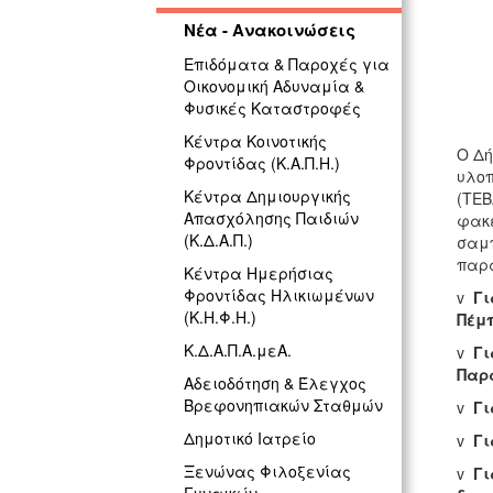
Νέα - Ανακοινώσεις
Επιδόματα & Παροχές για
Οικονομική Αδυναμία &
Φυσικές Καταστροφές
Κέντρα Κοινοτικής
Ο Δή
Φροντίδας (Κ.Α.Π.Η.)
υλοπ
Κέντρα Δημιουργικής
(ΤΕΒ
Απασχόλησης Παιδιών
φακέ
(Κ.Δ.Α.Π.)
σαμπ
παρ
Κέντρα Ημερήσιας
Φροντίδας Ηλικιωμένων
v
Γι
(Κ.Η.Φ.Η.)
Πέμπ
Κ.Δ.Α.Π.Α.μεΑ.
v
Γι
Παρα
Αδειοδότηση & Έλεγχος
Βρεφονηπιακών Σταθμών
v
Γι
Δημοτικό Ιατρείο
v
Γι
Ξενώνας Φιλοξενίας
v
Γι