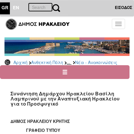
GR
EN
ΕΙΣΟΔΟΣ
ΑΝΘΕΚΤΙΚΗ
Toggle
ΠΟΛΗ
navigati
Κοινωνική
Πολιτική
Νέα
-
...
Αρχική
Ανθεκτική Πόλη
Νέα - Ανακοινώσεις
Ανακοινώσεις
Επιδόματα
&
Παροχές
Συνάντηση Δημάρχου Ηρακλείου Βασίλη
για
Λαμπρινού με την Αναπτυξιακή Ηρακλείου
Οικονομική
για το Προσφυγικό
Αδυναμία
&
Φυσικές
ΔΗΜΟΣ ΗΡΑΚΛΕΙΟΥ ΚΡΗΤΗΣ
Καταστροφές
ΓΡΑΦΕΙΟ ΤΥΠΟΥ
Κέντρα