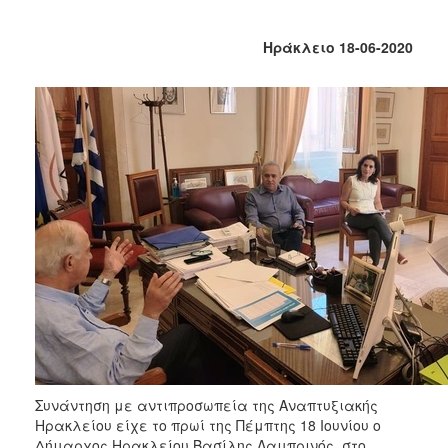
Κοινοτικής
Φροντίδας
Ηράκλειο 18-06-2020
(Κ.Α.Π.Η.)
Κέντρα
Δημιουργικής
Απασχόλησης
Παιδιών
(Κ.Δ.Α.Π.)
Κέντρα
Ημερήσιας
Φροντίδας
Ηλικιωμένων
(Κ.Η.Φ.Η.)
Κ.Δ.Α.Π.Α.μεΑ.
Αδειοδότηση
&
Έλεγχος
Βρεφονηπιακών
Συνάντηση με αντιπροσωπεία της Αναπτυξιακής
Σταθμών
Ηρακλείου είχε το πρωί της Πέμπτης 18 Ιουνίου ο
Δημοτικό
Δήμαρχος Ηρακλείου Βασίλης Λαμπρινός, στο