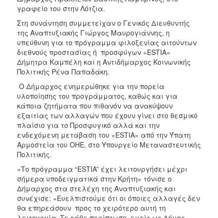
Ιατρείο
γραφείο του στην Λότζια.
Ξενώνας
Στη συνάντηση συμμετείχαν ο Γενικός Διευθυντής
Φιλοξενίας
της Αναπτυξιακής Γιώργος Μαυρογιάννης, η
Γυναικών
υπεύθυνη για το πρόγραμμα φιλοξενίας αιτούντων
διεθνούς προστασίας ή προσφύγων «ESTIA»
Κέντρο
Δήμητρα Καμπέλη και η Αντιδήμαρχος Κοινωνικής
Κοινότητας
Πολιτικής Ρένα Παπαδάκη.
Κοινωνικό
O Δήμαρχος ενημερώθηκε για την πορεία
Φαρμακείο
υλοποίησης του προγράμματος, καθώς και για
Κοινωνικό
κάποια ζητήματα που πιθανόν να ανακύψουν
Παντοπωλείο
εξαιτίας των αλλαγών που έχουν γίνει στο θεσμικό
πλαίσιο για το Προσφυγικό αλλά και την
Ισότητα
ενδεχόμενη μετάβαση του «ESTIA» από την Ύπατη
των
Αρμοστεία του ΟΗΕ, στο Υπουργείο Μεταναστευτικής
Φύλων
Πολιτικής.
Υγεία
«Το πρόγραμμα “ESTIA” έχει λειτουργήσει μέχρι
Αυτόματοι
σήμερα υποδειγματικά στην Κρήτη» τόνισε ο
Απινιδωτές
Δήμαρχος στα στελέχη της Αναπτυξιακής και
συνέχισε: «Ευελπιστούμε ότι οι όποιες αλλαγές δεν
θα επηρεάσουν προς το χειρότερο αυτή τη
λειτουργία. Σε κάθε περίπτωση, εμείς ως Δήμος