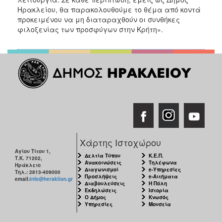
Ηρακλείου, θα παρακολουθούμε το θέμα από κοντά
Ο
προκειμένου να μη διαταραχθούν οι συνθήκες
ΤΟΠΟΣ
φιλοξενίας των προσφύγων στην Κρήτη».
ΜΑΣ
Ο
ΔΗΜΟΣ
ΠΟΛΙΤΙΣΜΟΣ
Χάρτης Ιστοχώρου
Αγίου Τίτου 1,
Δελτία Τύπου
Κ.Ε.Π.
Τ.Κ. 71202,
Ανακοινώσεις
Τηλέφωνα
Ηράκλειο
Διαγωνισμοί
e-Υπηρεσίες
Τηλ.: 2813-409000
Προσλήψεις
e-Αιτήματα
email:
info@heraklion.gr
Διαβουλεύσεις
Η Πόλη
Εκδηλώσεις
Ιστορία
Ο Δήμος
Κνωσός
Υπηρεσίες
Μουσεία