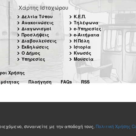
Χάρτης Ιστοχώρου
Δελτία Τύπου
Κ.Ε.Π.
Ανακοινώσεις
Τηλέφωνα
Διαγωνισμοί
e-Υπηρεσίες
Προσλήψεις
e-Αιτήματα
Διαβουλεύσεις
Η Πόλη
Εκδηλώσεις
Ιστορία
Ο Δήμος
Κνωσός
Υπηρεσίες
Μουσεία
ροι Χρήσης
ιμότητας
Πλοήγηση
FAQs
RSS
περιεχόμενο, συναινείτε με την αποδοχή τους.
Πολιτική Χρήσης C