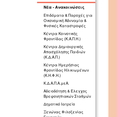
Νέα - Ανακοινώσεις
Επιδόματα & Παροχές για
Οικονομική Αδυναμία &
Φυσικές Καταστροφές
Κέντρα Κοινοτικής
Φροντίδας (Κ.Α.Π.Η.)
Κέντρα Δημιουργικής
Απασχόλησης Παιδιών
(Κ.Δ.Α.Π.)
Κέντρα Ημερήσιας
Φροντίδας Ηλικιωμένων
(Κ.Η.Φ.Η.)
Κ.Δ.Α.Π.Α.μεΑ.
Αδειοδότηση & Έλεγχος
Βρεφονηπιακών Σταθμών
Δημοτικό Ιατρείο
Ξενώνας Φιλοξενίας