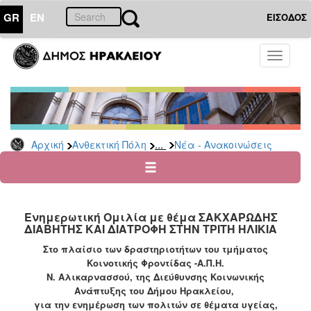
GR
EN
ΕΙΣΟΔΟΣ
ΑΝΘΕΚΤΙΚΗ
Toggle
ΠΟΛΗ
navigati
Κοινωνική
Πολιτική
Νέα
-
...
Αρχική
Ανθεκτική Πόλη
Νέα - Ανακοινώσεις
Ανακοινώσεις
Επιδόματα
&
Παροχές
Ενημερωτική Ομιλία με θέμα ΣΑΚΧΑΡΩΔΗΣ
για
ΔΙΑΒΗΤΗΣ ΚΑΙ ΔΙΑΤΡΟΦΗ ΣΤΗΝ ΤΡΙΤΗ ΗΛΙΚΙΑ
Οικονομική
Αδυναμία
Στο πλαίσιο των δραστηριοτήτων του τμήματος
&
Κοινοτικής Φροντίδας -Α.Π.Η.
Φυσικές
Ν. Αλικαρνασσού, της Διεύθυνσης Κοινωνικής
Καταστροφές
Ανάπτυξης του Δήμου Ηρακλείου,
για την ενημέρωση των πολιτών σε θέματα υγείας,
Κέντρα