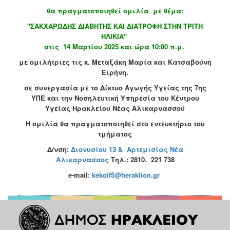
Κοινοτικής
θα πραγματοποιηθεί ομιλία
με θέμα:
Φροντίδας
"ΣΑΚΧΑΡΩΔΗΣ ΔΙΑΒΗΤΗΣ ΚΑΙ ΔΙΑΤΡΟΦΗ ΣΤΗΝ ΤΡΙΤΗ
(Κ.Α.Π.Η.)
ΗΛΙΚΙΑ"
Κέντρα
στις 14 Μαρτίου 2025 και ώρα 10:00 π.μ.
Δημιουργικής
με ομιλήτριες τις κ. Μεταξάκη Μαρία και Κατσαβούνη
Απασχόλησης
Ειρήνη.
Παιδιών
(Κ.Δ.Α.Π.)
σε συνεργασία με το Δίκτυο Αγωγής Υγείας της 7ης
ΥΠΕ και την Νοσηλευτική Υπηρεσία του Κέντρου
Κέντρα
Υγείας Ηρακλείου Νέας Αλικαρνασσού
Ημερήσιας
Φροντίδας
Η ομιλία θα πραγματοποιηθεί στο εντευκτήριο του
Ηλικιωμένων
τμήματος
(Κ.Η.Φ.Η.)
Δ/νση:
Διονυσίου 13 & Αρτεμισίας Νέα
Κ.Δ.Α.Π.Α.μεΑ.
Αλικαρνασσος
Τηλ.:
2810. 221 738
Αδειοδότηση
e-mail:
kekoif
5@
heraklion
.
gr
&
Έλεγχος
Βρεφονηπιακών
Σταθμών
Δημοτικό