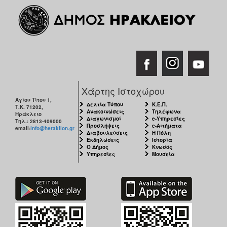
Ο
ΤΟΠΟΣ
ΜΑΣ
Ο
ΔΗΜΟΣ
ΠΟΛΙΤΙΣΜΟΣ
Χάρτης Ιστοχώρου
Αγίου Τίτου 1,
Δελτία Τύπου
Κ.Ε.Π.
Τ.Κ. 71202,
Ανακοινώσεις
Τηλέφωνα
Ηράκλειο
Διαγωνισμοί
e-Υπηρεσίες
Τηλ.: 2813-409000
Προσλήψεις
e-Αιτήματα
email:
info@heraklion.gr
Διαβουλεύσεις
Η Πόλη
Εκδηλώσεις
Ιστορία
Ο Δήμος
Κνωσός
Υπηρεσίες
Μουσεία