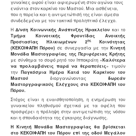
γυναίκες αφού είναι αφιερωμένη στον αγώνα τους
Κοινοτικής
ενάντια στον καρκίνο του Μαστού. Μια ασθένεια,
Φροντίδας
που η πορεία και η αντιμετώπισή της είναι άμεσα
(Κ.Α.Π.Η.)
συνδεδεμένα με τον τακτικό προληπτικό έλεγχο.
Κέντρα
Η
Δ/νση Κοινωνικής Ανάπτυξης Ηρακλείου
και το
Δημιουργικής
Τμήμα Κοινοτικής Φροντίδας Ανοικτής
Απασχόλησης
ης
Προστασίας Ηλικιωμένων 2
Κοινότητας
Παιδιών
(ΚΕΚΟΙΦΑΠΗ Πόρου)
σε συνεργασία με την
Κινητή
(Κ.Δ.Α.Π.)
Μονάδα Μαστογραφίας της Περιφέρειας Κρήτης
Κέντρα
με σύνθημα το σοφό ρητό του Ιπποκράτη «
Καλύτερα
Ημερήσιας
να προλαμβάνεις παρά να θεραπεύεις
» τιμούν
Φροντίδας
την
Παγκόσμια Ημέρα Κατά του Καρκίνου του
Ηλικιωμένων
Μαστού
διοργανώνοντας
δωρεάν
(Κ.Η.Φ.Η.)
Μαστοργραφικούς Ελέγχους στο ΚΕΚΟΙΦΑΠΗ του
Πόρου.
Κ.Δ.Α.Π.Α.μεΑ.
Στόχος είναι η ευαισθητοποίηση, η ενημέρωση του
Αδειοδότηση
γυναικείου πληθυσμού σχετικά με τα οφέλη που
&
προσφέρει η πρόληψη στην αντιμετώπιση της νόσου
Έλεγχος
και η σπουδαιότητα της έγκαιρης διάγνωσης.
Βρεφονηπιακών
Σταθμών
Η Κινητή Μονάδα Μαστογραφίας θα βρίσκεται
στο ΚΕΚΟΙΦΑΠΗ του Πόρου επί της οδού Μεγάλου
Δημοτικό