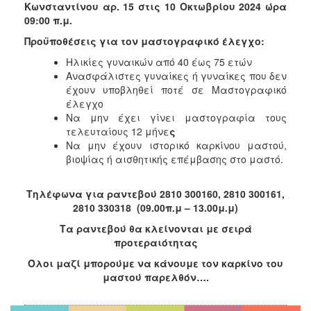
Κωνσταντίνου αρ. 15 στις 10 Οκτωβρίου 2024 ώρα
Ιατρείο
09:00 π.μ.
Ξενώνας
Προϋποθέσεις για τον μαστογραφικό έλεγχο:
Φιλοξενίας
Γυναικών
Ηλικίες γυναικών από 40 έως 75 ετών
Ανασφάλιστες γυναίκες ή γυναίκες που δεν
Κέντρο
έχουν υποβληθεί ποτέ σε Μαστογραφικό
Κοινότητας
έλεγχο
Κοινωνικό
Να μην έχει γίνει μαστογραφία τους
Φαρμακείο
τελευταίους 12 μήνε
ς
Να μην έχουν ιστορικό καρκίνου μαστού,
Κοινωνικό
βιοψίας ή αισθητικής επέμβασης στο μαστό.
Παντοπωλείο
Ισότητα
Τηλέφωνα για ραντεβού 2810 300160, 2810 300161,
των
2810 330318 (09.00π.μ – 13.00μ.μ)
Φύλων
Τα ραντεβού θα κλείνονται με σειρά
Υγεία
προτεραιότητας
Αυτόματοι
Όλοι μαζί μπορούμε να κάνουμε τον καρκίνο του
Απινιδωτές
μαστού παρελθόν….