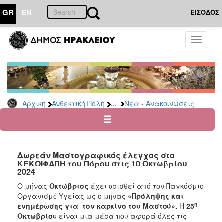
GR
EN
ΕΙΣΟΔΟΣ
ΑΝΘΕΚΤΙΚΗ
Toggle
ΠΟΛΗ
navigati
Κοινωνική
Πολιτική
Νέα
-
...
Αρχική
Ανθεκτική Πόλη
Νέα - Ανακοινώσεις
Ανακοινώσεις
Επιδόματα
&
Παροχές
Δωρεάν Μαστογραφικός έλεγχος στο
για
ΚΕΚΟΙΦΑΠΗ του Πόρου στις 10 Οκτωβρίου
Οικονομική
2024
Αδυναμία
&
Ο μήνας
Οκτώβριος
έχει ορισθεί από τον Παγκόσμιο
Φυσικές
Οργανισμό Υγείας ως ο μήνας
«Πρόληψης και
Καταστροφές
η
ενημέρωσης για τον καρκίνο του Μαστού».
Η
25
Οκτωβρίου
είναι μια μέρα που αφορά όλες τις
Κέντρα